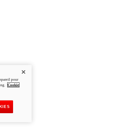
ppareil pour
ting.
Cookie
KIES