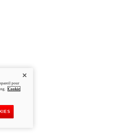
ppareil pour
ting.
Cookie
KIES