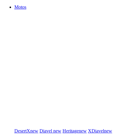
Motos
DesertX
new
Diavel
new
Heritage
new
XDiavel
new