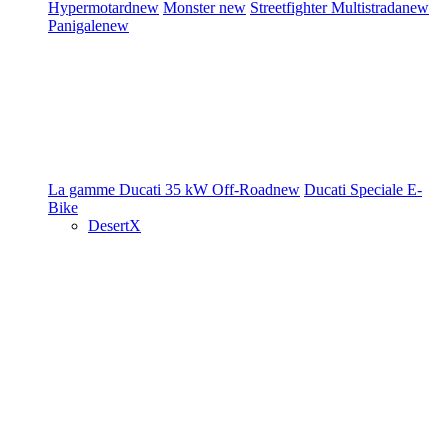
Hypermotard
new
Monster
new
Streetfighter
Multistrada
new
Panigale
new
La gamme Ducati
35 kW
Off-Road
new
Ducati Speciale
E-
Bike
DesertX