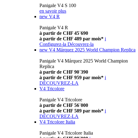
Panigale V4 S 100
en savoir plus
new
V4 R
Panigale V4 R
à partir de CHF 45´690
à partir de CHF 489 par mois*
i
Configurez-la
Découvrez-la
new
V4 Márquez 2025 World Champion Replica
Panigale V4 Márquez 2025 World Champion
Replica
à partir de CHF 90´390
à partir de CHF 959 par mois*
i
DÉCOUVREZ-LA
V4 Tricolore
Panigale V4 Tricolore
à partir de CHF 56´000
à partir de CHF 589 par mois*
i
DÉCOUVREZ-LA
V4 Tricolore Italia
Panigale V4 Tricolore Italia