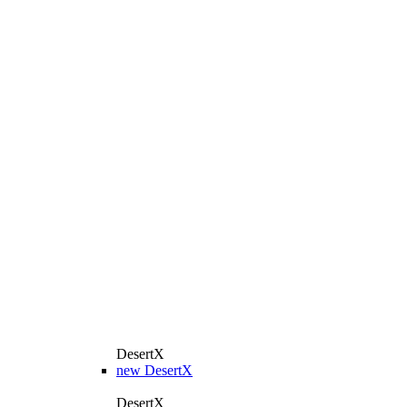
DesertX
new
DesertX
DesertX