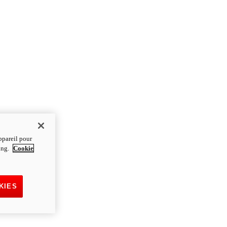
ppareil pour
ting.
Cookie
KIES