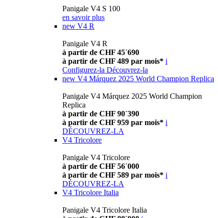
Panigale V4 S 100
en savoir plus
new
V4 R
Panigale V4 R
à partir de CHF 45´690
à partir de CHF 489 par mois*
i
Configurez-la
Découvrez-la
new
V4 Márquez 2025 World Champion Replica
Panigale V4 Márquez 2025 World Champion
Replica
à partir de CHF 90´390
à partir de CHF 959 par mois*
i
DÉCOUVREZ-LA
V4 Tricolore
Panigale V4 Tricolore
à partir de CHF 56´000
à partir de CHF 589 par mois*
i
DÉCOUVREZ-LA
V4 Tricolore Italia
Panigale V4 Tricolore Italia