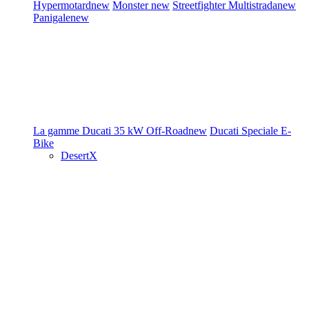
Hypermotard
new
Monster
new
Streetfighter
Multistrada
new
Panigale
new
La gamme Ducati
35 kW
Off-Road
new
Ducati Speciale
E-
Bike
DesertX