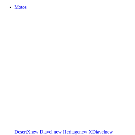
Motos
DesertX
new
Diavel
new
Heritage
new
XDiavel
new