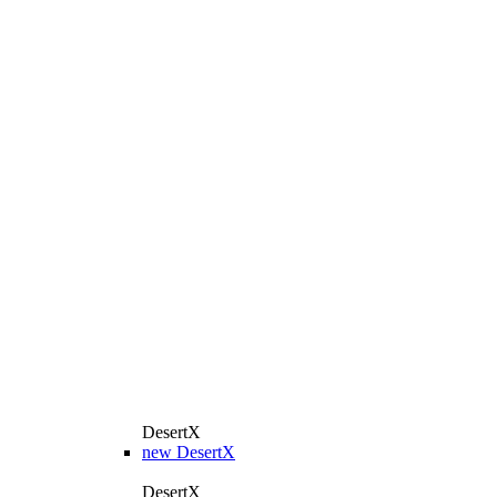
DesertX
new
DesertX
DesertX