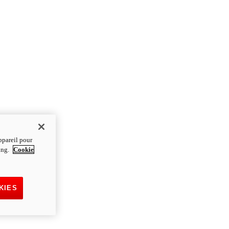
ppareil pour
ting.
Cookie
KIES