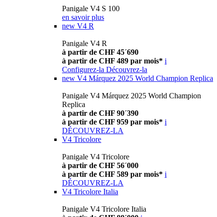
Panigale V4 S 100
en savoir plus
new
V4 R
Panigale V4 R
à partir de CHF 45´690
à partir de CHF 489 par mois*
i
Configurez-la
Découvrez-la
new
V4 Márquez 2025 World Champion Replica
Panigale V4 Márquez 2025 World Champion
Replica
à partir de CHF 90´390
à partir de CHF 959 par mois*
i
DÉCOUVREZ-LA
V4 Tricolore
Panigale V4 Tricolore
à partir de CHF 56´000
à partir de CHF 589 par mois*
i
DÉCOUVREZ-LA
V4 Tricolore Italia
Panigale V4 Tricolore Italia