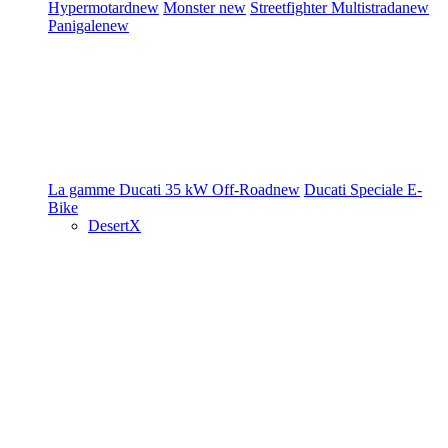
Hypermotard
new
Monster
new
Streetfighter
Multistrada
new
Panigale
new
La gamme Ducati
35 kW
Off-Road
new
Ducati Speciale
E-
Bike
DesertX