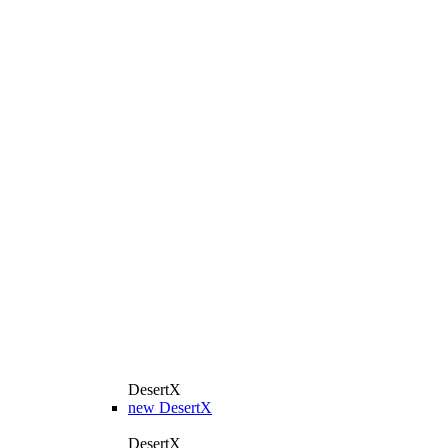
DesertX
new
DesertX
DesertX