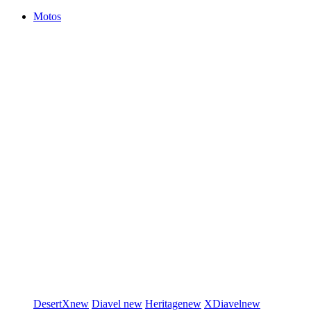
Motos
DesertX
new
Diavel
new
Heritage
new
XDiavel
new