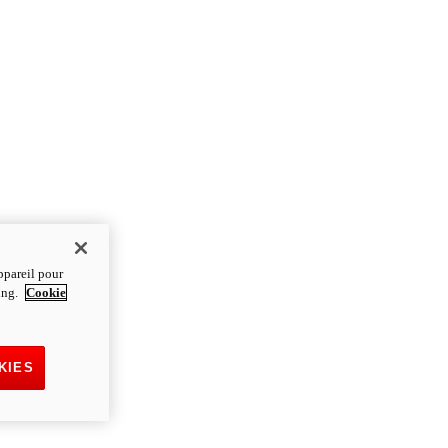
ppareil pour
ting.
Cookie
KIES