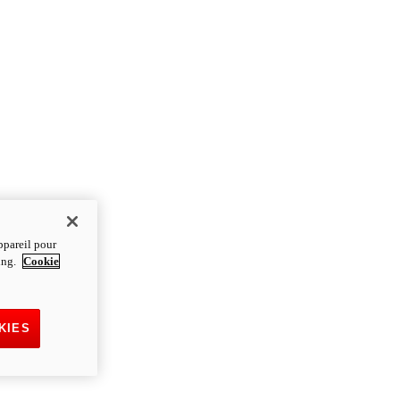
ppareil pour
ting.
Cookie
KIES