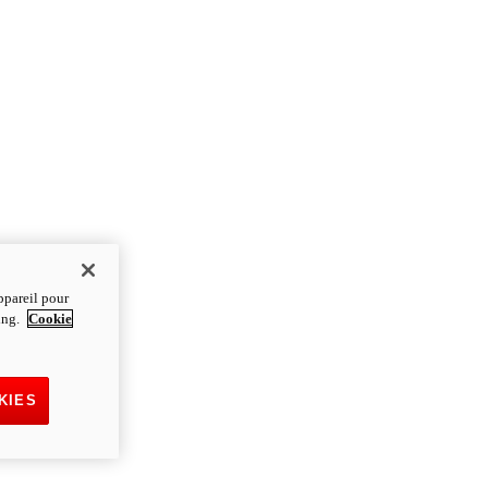
ppareil pour
ting.
Cookie
KIES