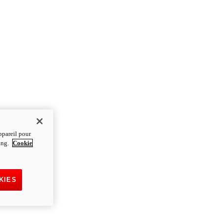
ppareil pour
ting.
Cookie
KIES