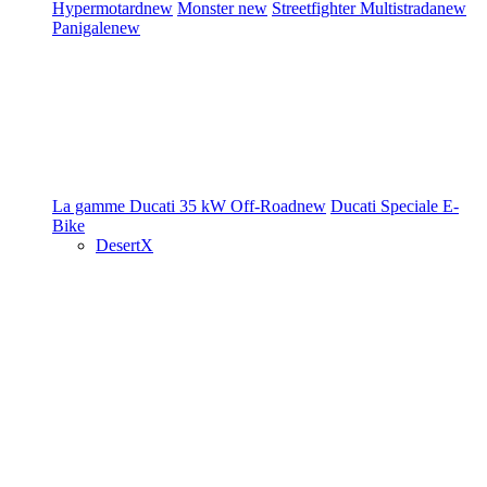
Hypermotard
new
Monster
new
Streetfighter
Multistrada
new
Panigale
new
La gamme Ducati
35 kW
Off-Road
new
Ducati Speciale
E-
Bike
DesertX