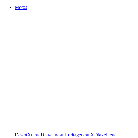
Motos
DesertX
new
Diavel
new
Heritage
new
XDiavel
new