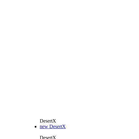
DesertX
new
DesertX
DesertX