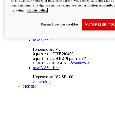
En cliquant sur « Accepter tous les cookies », vous acceptez le stockage de 
à partir de CHF 13´990
i
pour améliorer la navigation sur le site, analyser son utilisation et contribue
CONFIGUREZ-LA
Décovurez-la
marketing.
Cookie policy
new
V2
Hypermotard V2
Paramètres des cookies
AUTORISER TO
à partir de CHF 15´990
à partir de CHF 169 par mois*
i
CONFIGUREZ-LA
Décovurez-la
new
V2 SP
Hypermotard V2
à partir de CHF 20´490
à partir de CHF 219 par mois*
i
CONFIGUREZ-LA
Décovurez-la
new
V2 SP 100
Hypermotard V2 SP 100
en savoir plus
Monster