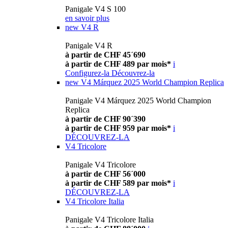
Panigale V4 S 100
en savoir plus
new
V4 R
Panigale V4 R
à partir de CHF 45´690
à partir de CHF 489 par mois*
i
Configurez-la
Découvrez-la
new
V4 Márquez 2025 World Champion Replica
Panigale V4 Márquez 2025 World Champion
Replica
à partir de CHF 90´390
à partir de CHF 959 par mois*
i
DÉCOUVREZ-LA
V4 Tricolore
Panigale V4 Tricolore
à partir de CHF 56´000
à partir de CHF 589 par mois*
i
DÉCOUVREZ-LA
V4 Tricolore Italia
Panigale V4 Tricolore Italia