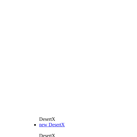
DesertX
new
DesertX
DesertX