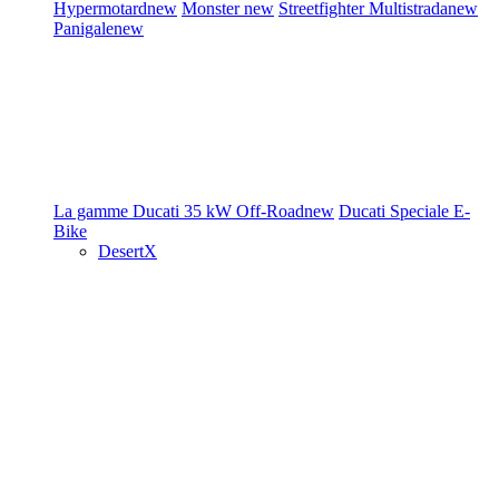
Hypermotard
new
Monster
new
Streetfighter
Multistrada
new
Panigale
new
La gamme Ducati
35 kW
Off-Road
new
Ducati Speciale
E-
Bike
DesertX