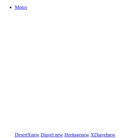
Motos
DesertX
new
Diavel
new
Heritage
new
XDiavel
new