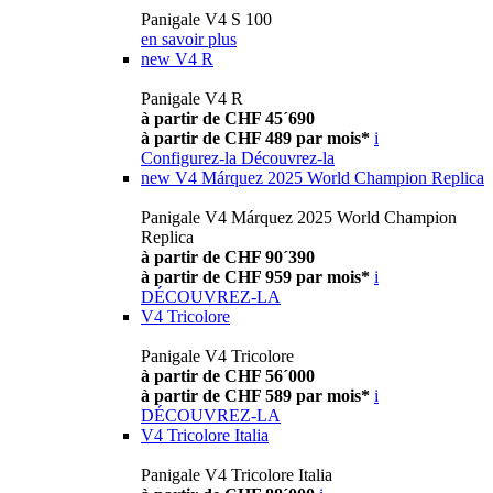
Panigale V4 S 100
en savoir plus
new
V4 R
Panigale V4 R
à partir de CHF 45´690
à partir de CHF 489 par mois*
i
Configurez-la
Découvrez-la
new
V4 Márquez 2025 World Champion Replica
Panigale V4 Márquez 2025 World Champion
Replica
à partir de CHF 90´390
à partir de CHF 959 par mois*
i
DÉCOUVREZ-LA
V4 Tricolore
Panigale V4 Tricolore
à partir de CHF 56´000
à partir de CHF 589 par mois*
i
DÉCOUVREZ-LA
V4 Tricolore Italia
Panigale V4 Tricolore Italia