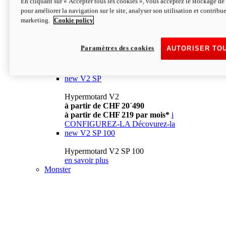
En cliquant sur « Accepter tous les cookies », vous acceptez le stockage de 
à partir de CHF 13´990
i
pour améliorer la navigation sur le site, analyser son utilisation et contribue
CONFIGUREZ-LA
Décovurez-la
marketing.
Cookie policy
new
V2
Hypermotard V2
Paramètres des cookies
AUTORISER TO
à partir de CHF 15´990
à partir de CHF 169 par mois*
i
CONFIGUREZ-LA
Décovurez-la
new
V2 SP
Hypermotard V2
à partir de CHF 20´490
à partir de CHF 219 par mois*
i
CONFIGUREZ-LA
Décovurez-la
new
V2 SP 100
Hypermotard V2 SP 100
en savoir plus
Monster