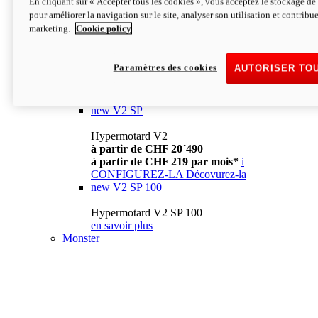
En cliquant sur « Accepter tous les cookies », vous acceptez le stockage de 
à partir de CHF 13´990
i
pour améliorer la navigation sur le site, analyser son utilisation et contribue
CONFIGUREZ-LA
Décovurez-la
marketing.
Cookie policy
new
V2
Hypermotard V2
Paramètres des cookies
AUTORISER TO
à partir de CHF 15´990
à partir de CHF 169 par mois*
i
CONFIGUREZ-LA
Décovurez-la
new
V2 SP
Hypermotard V2
à partir de CHF 20´490
à partir de CHF 219 par mois*
i
CONFIGUREZ-LA
Décovurez-la
new
V2 SP 100
Hypermotard V2 SP 100
en savoir plus
Monster