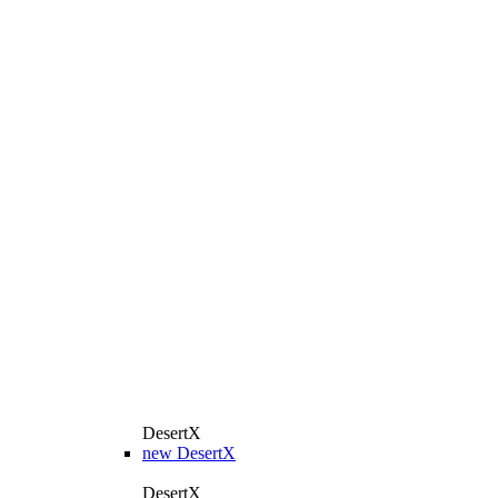
DesertX
new
DesertX
DesertX