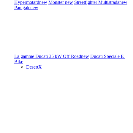
Hypermotard
new
Monster
new
Streetfighter
Multistrada
new
Panigale
new
La gamme Ducati
35 kW
Off-Road
new
Ducati Speciale
E-
Bike
DesertX