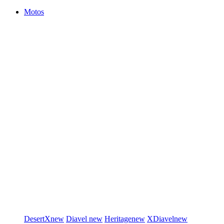
Motos
DesertX
new
Diavel
new
Heritage
new
XDiavel
new