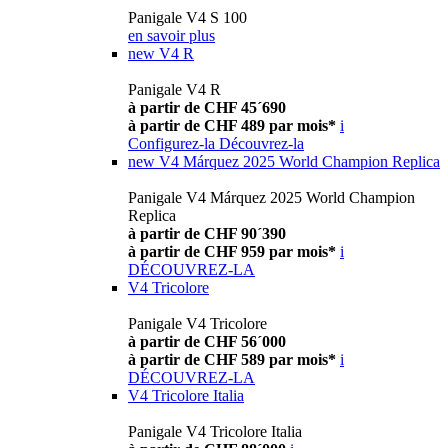
Panigale V4 S 100
en savoir plus
new
V4 R
Panigale V4 R
à partir de CHF 45´690
à partir de CHF 489 par mois*
i
Configurez-la
Découvrez-la
new
V4 Márquez 2025 World Champion Replica
Panigale V4 Márquez 2025 World Champion
Replica
à partir de CHF 90´390
à partir de CHF 959 par mois*
i
DÉCOUVREZ-LA
V4 Tricolore
Panigale V4 Tricolore
à partir de CHF 56´000
à partir de CHF 589 par mois*
i
DÉCOUVREZ-LA
V4 Tricolore Italia
Panigale V4 Tricolore Italia