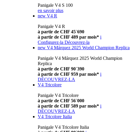
Panigale V4 S 100
en savoir plus
new
V4 R
Panigale V4 R
à partir de CHF 45´690
à partir de CHF 489 par mois*
i
Configurez-la
Découvrez-la
new
V4 Márquez 2025 World Champion Replica
Panigale V4 Márquez 2025 World Champion
Replica
à partir de CHF 90´390
à partir de CHF 959 par mois*
i
DÉCOUVREZ-LA
V4 Tricolore
Panigale V4 Tricolore
à partir de CHF 56´000
à partir de CHF 589 par mois*
i
DÉCOUVREZ-LA
V4 Tricolore Italia
Panigale V4 Tricolore Italia