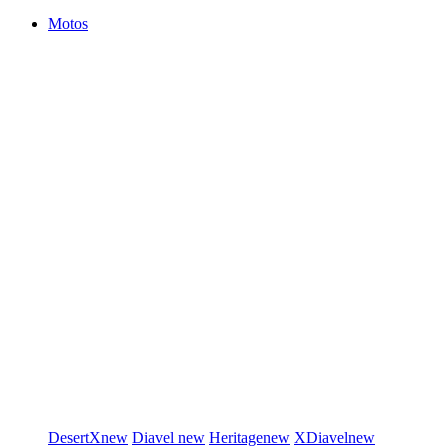
Motos
DesertX
new
Diavel
new
Heritage
new
XDiavel
new