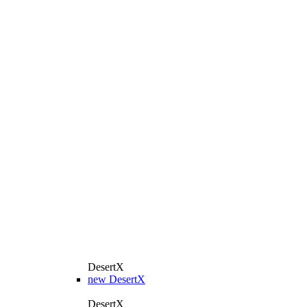
DesertX
new
DesertX
DesertX