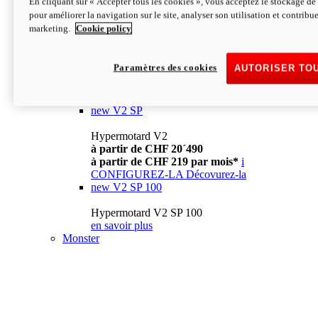
En cliquant sur « Accepter tous les cookies », vous acceptez le stockage de 
à partir de CHF 13´990
i
pour améliorer la navigation sur le site, analyser son utilisation et contribue
CONFIGUREZ-LA
Décovurez-la
marketing.
Cookie policy
new
V2
Hypermotard V2
Paramètres des cookies
AUTORISER TO
à partir de CHF 15´990
à partir de CHF 169 par mois*
i
CONFIGUREZ-LA
Décovurez-la
new
V2 SP
Hypermotard V2
à partir de CHF 20´490
à partir de CHF 219 par mois*
i
CONFIGUREZ-LA
Décovurez-la
new
V2 SP 100
Hypermotard V2 SP 100
en savoir plus
Monster