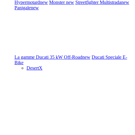
Hypermotard
new
Monster
new
Streetfighter
Multistrada
new
Panigale
new
La gamme Ducati
35 kW
Off-Road
new
Ducati Speciale
E-
Bike
DesertX