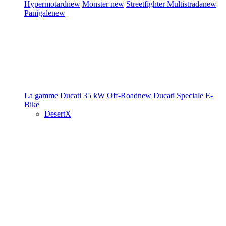
Hypermotard
new
Monster
new
Streetfighter
Multistrada
new
Panigale
new
La gamme Ducati
35 kW
Off-Road
new
Ducati Speciale
E-
Bike
DesertX