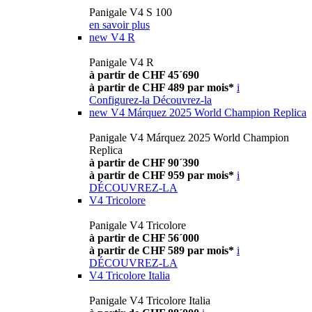
Panigale V4 S 100
en savoir plus
new
V4 R
Panigale V4 R
à partir de CHF 45´690
à partir de CHF 489 par mois*
i
Configurez-la
Découvrez-la
new
V4 Márquez 2025 World Champion Replica
Panigale V4 Márquez 2025 World Champion
Replica
à partir de CHF 90´390
à partir de CHF 959 par mois*
i
DÉCOUVREZ-LA
V4 Tricolore
Panigale V4 Tricolore
à partir de CHF 56´000
à partir de CHF 589 par mois*
i
DÉCOUVREZ-LA
V4 Tricolore Italia
Panigale V4 Tricolore Italia