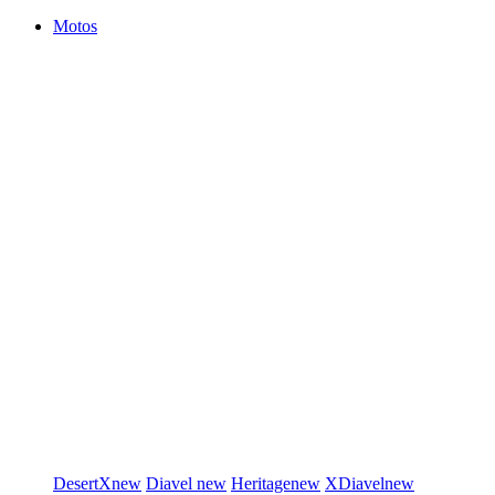
Motos
DesertX
new
Diavel
new
Heritage
new
XDiavel
new