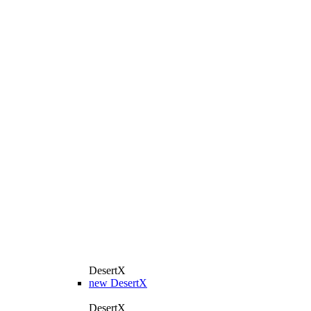
DesertX
new
DesertX
DesertX