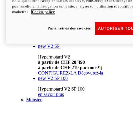
En cliquant sur « Accepter tous les cookies », vous acceptez le stockage de 
à partir de CHF 13´990
i
pour améliorer la navigation sur le site, analyser son utilisation et contribue
CONFIGUREZ-LA
Décovurez-la
marketing.
Cookie policy
new
V2
Hypermotard V2
Paramètres des cookies
AUTORISER TO
à partir de CHF 15´990
à partir de CHF 169 par mois*
i
CONFIGUREZ-LA
Décovurez-la
new
V2 SP
Hypermotard V2
à partir de CHF 20´490
à partir de CHF 219 par mois*
i
CONFIGUREZ-LA
Décovurez-la
new
V2 SP 100
Hypermotard V2 SP 100
en savoir plus
Monster