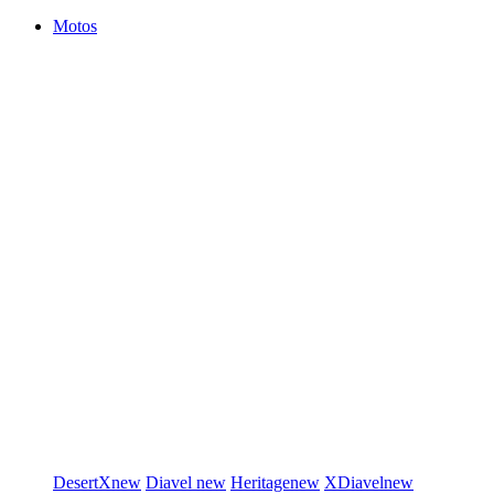
Motos
DesertX
new
Diavel
new
Heritage
new
XDiavel
new