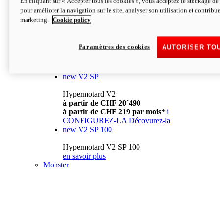
En cliquant sur « Accepter tous les cookies », vous acceptez le stockage de 
à partir de CHF 13´990
i
pour améliorer la navigation sur le site, analyser son utilisation et contribue
CONFIGUREZ-LA
Décovurez-la
marketing.
Cookie policy
new
V2
Hypermotard V2
Paramètres des cookies
AUTORISER TO
à partir de CHF 15´990
à partir de CHF 169 par mois*
i
CONFIGUREZ-LA
Décovurez-la
new
V2 SP
Hypermotard V2
à partir de CHF 20´490
à partir de CHF 219 par mois*
i
CONFIGUREZ-LA
Décovurez-la
new
V2 SP 100
Hypermotard V2 SP 100
en savoir plus
Monster