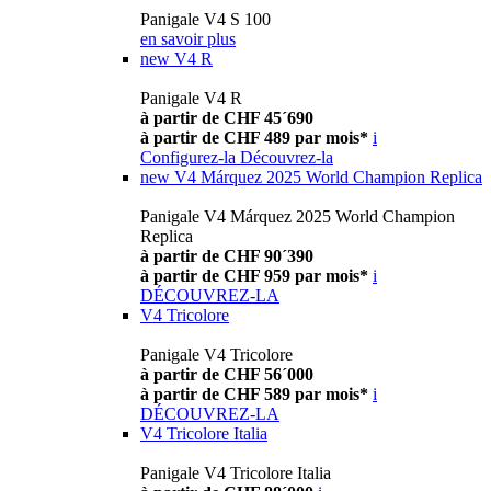
Panigale V4 S 100
en savoir plus
new
V4 R
Panigale V4 R
à partir de CHF 45´690
à partir de CHF 489 par mois*
i
Configurez-la
Découvrez-la
new
V4 Márquez 2025 World Champion Replica
Panigale V4 Márquez 2025 World Champion
Replica
à partir de CHF 90´390
à partir de CHF 959 par mois*
i
DÉCOUVREZ-LA
V4 Tricolore
Panigale V4 Tricolore
à partir de CHF 56´000
à partir de CHF 589 par mois*
i
DÉCOUVREZ-LA
V4 Tricolore Italia
Panigale V4 Tricolore Italia