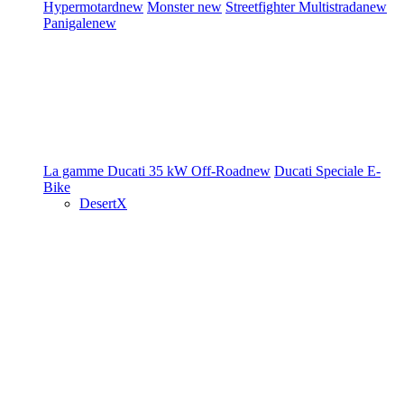
Hypermotard
new
Monster
new
Streetfighter
Multistrada
new
Panigale
new
La gamme Ducati
35 kW
Off-Road
new
Ducati Speciale
E-
Bike
DesertX