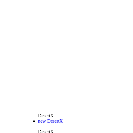
DesertX
new
DesertX
DesertX