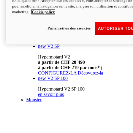
En cliquant sur « Accepter tous les cookies », vous acceptez le stockage de 
à partir de CHF 13´990
i
pour améliorer la navigation sur le site, analyser son utilisation et contribue
CONFIGUREZ-LA
Décovurez-la
marketing.
Cookie policy
new
V2
Hypermotard V2
Paramètres des cookies
AUTORISER TO
à partir de CHF 15´990
à partir de CHF 169 par mois*
i
CONFIGUREZ-LA
Décovurez-la
new
V2 SP
Hypermotard V2
à partir de CHF 20´490
à partir de CHF 219 par mois*
i
CONFIGUREZ-LA
Décovurez-la
new
V2 SP 100
Hypermotard V2 SP 100
en savoir plus
Monster