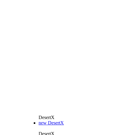
DesertX
new
DesertX
DesertX