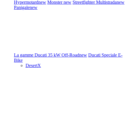
Hypermotard
new
Monster
new
Streetfighter
Multistrada
new
Panigale
new
La gamme Ducati
35 kW
Off-Road
new
Ducati Speciale
E-
Bike
DesertX