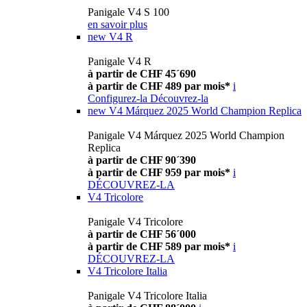
Panigale V4 S 100
en savoir plus
new
V4 R
Panigale V4 R
à partir de CHF 45´690
à partir de CHF 489 par mois*
i
Configurez-la
Découvrez-la
new
V4 Márquez 2025 World Champion Replica
Panigale V4 Márquez 2025 World Champion
Replica
à partir de CHF 90´390
à partir de CHF 959 par mois*
i
DÉCOUVREZ-LA
V4 Tricolore
Panigale V4 Tricolore
à partir de CHF 56´000
à partir de CHF 589 par mois*
i
DÉCOUVREZ-LA
V4 Tricolore Italia
Panigale V4 Tricolore Italia