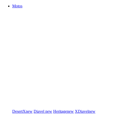
Motos
DesertX
new
Diavel
new
Heritage
new
XDiavel
new