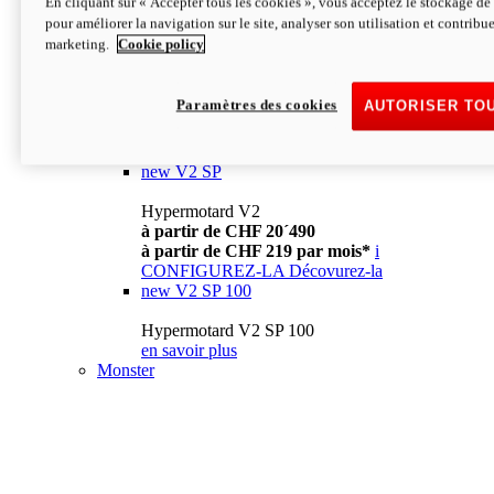
En cliquant sur « Accepter tous les cookies », vous acceptez le stockage de 
à partir de CHF 13´990
i
pour améliorer la navigation sur le site, analyser son utilisation et contribue
CONFIGUREZ-LA
Décovurez-la
marketing.
Cookie policy
new
V2
Hypermotard V2
Paramètres des cookies
AUTORISER TO
à partir de CHF 15´990
à partir de CHF 169 par mois*
i
CONFIGUREZ-LA
Décovurez-la
new
V2 SP
Hypermotard V2
à partir de CHF 20´490
à partir de CHF 219 par mois*
i
CONFIGUREZ-LA
Décovurez-la
new
V2 SP 100
Hypermotard V2 SP 100
en savoir plus
Monster