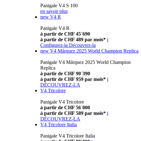
Panigale V4 S 100
en savoir plus
new
V4 R
Panigale V4 R
à partir de CHF 45´690
à partir de CHF 489 par mois*
i
Configurez-la
Découvrez-la
new
V4 Márquez 2025 World Champion Replica
Panigale V4 Márquez 2025 World Champion
Replica
à partir de CHF 90´390
à partir de CHF 959 par mois*
i
DÉCOUVREZ-LA
V4 Tricolore
Panigale V4 Tricolore
à partir de CHF 56´000
à partir de CHF 589 par mois*
i
DÉCOUVREZ-LA
V4 Tricolore Italia
Panigale V4 Tricolore Italia