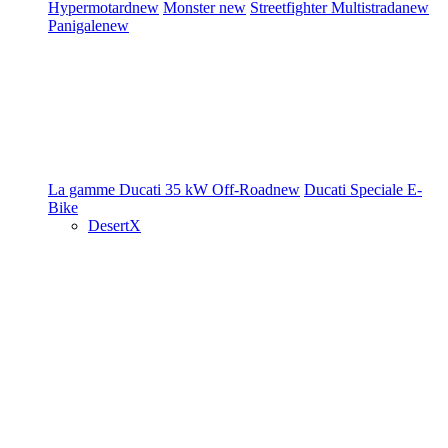
Hypermotard
new
Monster
new
Streetfighter
Multistrada
new
Panigale
new
La gamme Ducati
35 kW
Off-Road
new
Ducati Speciale
E-
Bike
DesertX