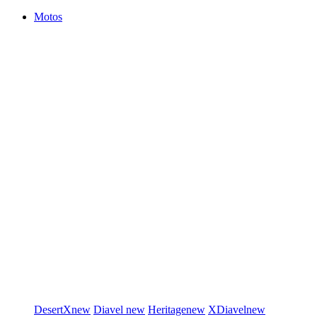
Motos
DesertX
new
Diavel
new
Heritage
new
XDiavel
new