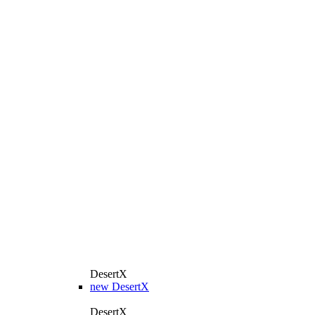
DesertX
new
DesertX
DesertX