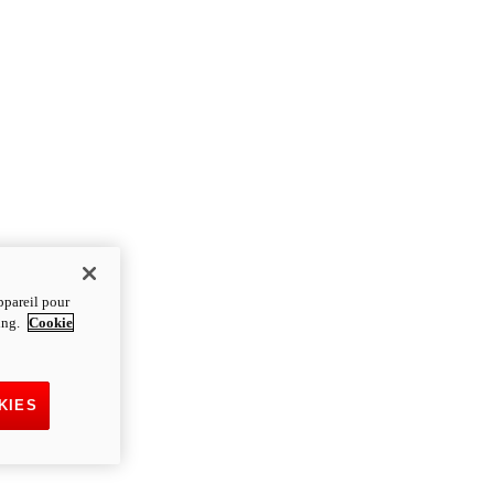
ppareil pour
ting.
Cookie
KIES