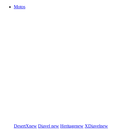
Motos
DesertX
new
Diavel
new
Heritage
new
XDiavel
new