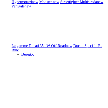
Hypermotard
new
Monster
new
Streetfighter
Multistrada
new
Panigale
new
La gamme Ducati
35 kW
Off-Road
new
Ducati Speciale
E-
Bike
DesertX