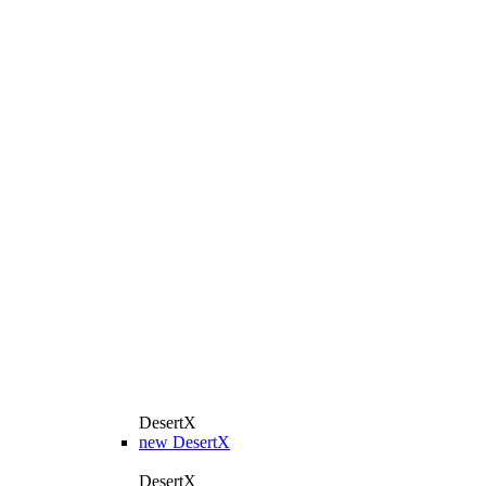
DesertX
new
DesertX
DesertX