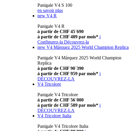
Panigale V4 S 100
en savoir plus
new
V4 R
Panigale V4 R
à partir de CHF 45´690
à partir de CHF 489 par mois*
i
Configurez-la
Découvrez-la
new
V4 Márquez 2025 World Champion Replica
Panigale V4 Márquez 2025 World Champion
Replica
à partir de CHF 90´390
à partir de CHF 959 par mois*
i
DÉCOUVREZ-LA
V4 Tricolore
Panigale V4 Tricolore
à partir de CHF 56´000
à partir de CHF 589 par mois*
i
DÉCOUVREZ-LA
V4 Tricolore Italia
Panigale V4 Tricolore Italia