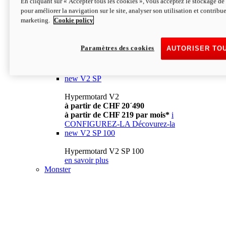
En cliquant sur « Accepter tous les cookies », vous acceptez le stockage de 
à partir de CHF 13´990
i
pour améliorer la navigation sur le site, analyser son utilisation et contribue
CONFIGUREZ-LA
Décovurez-la
marketing.
Cookie policy
new
V2
Hypermotard V2
Paramètres des cookies
AUTORISER TO
à partir de CHF 15´990
à partir de CHF 169 par mois*
i
CONFIGUREZ-LA
Décovurez-la
new
V2 SP
Hypermotard V2
à partir de CHF 20´490
à partir de CHF 219 par mois*
i
CONFIGUREZ-LA
Décovurez-la
new
V2 SP 100
Hypermotard V2 SP 100
en savoir plus
Monster