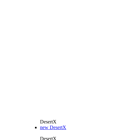
DesertX
new
DesertX
DesertX