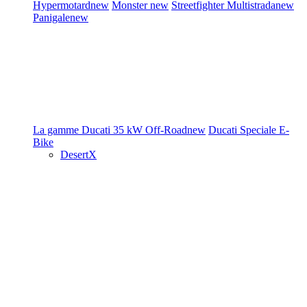
Hypermotard
new
Monster
new
Streetfighter
Multistrada
new
Panigale
new
La gamme Ducati
35 kW
Off-Road
new
Ducati Speciale
E-
Bike
DesertX