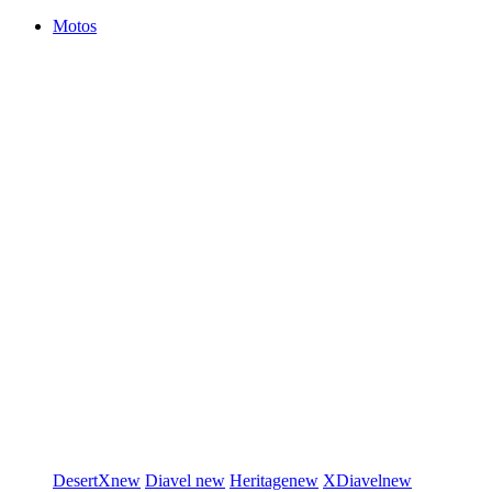
Motos
DesertX
new
Diavel
new
Heritage
new
XDiavel
new