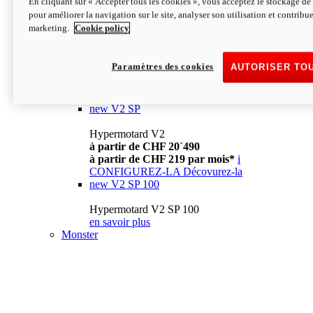
En cliquant sur « Accepter tous les cookies », vous acceptez le stockage de 
à partir de CHF 13´990
i
pour améliorer la navigation sur le site, analyser son utilisation et contribue
CONFIGUREZ-LA
Décovurez-la
marketing.
Cookie policy
new
V2
Hypermotard V2
Paramètres des cookies
AUTORISER TO
à partir de CHF 15´990
à partir de CHF 169 par mois*
i
CONFIGUREZ-LA
Décovurez-la
new
V2 SP
Hypermotard V2
à partir de CHF 20´490
à partir de CHF 219 par mois*
i
CONFIGUREZ-LA
Décovurez-la
new
V2 SP 100
Hypermotard V2 SP 100
en savoir plus
Monster