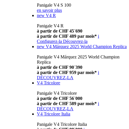
Panigale V4 S 100
en savoir plus
new
V4 R
Panigale V4 R
à partir de CHF 45´690
à partir de CHF 489 par mois*
i
Configurez-la
Découvrez-la
new
V4 Márquez 2025 World Champion Replica
Panigale V4 Márquez 2025 World Champion
Replica
à partir de CHF 90´390
à partir de CHF 959 par mois*
i
DÉCOUVREZ-LA
V4 Tricolore
Panigale V4 Tricolore
à partir de CHF 56´000
à partir de CHF 589 par mois*
i
DÉCOUVREZ-LA
V4 Tricolore Italia
Panigale V4 Tricolore Italia