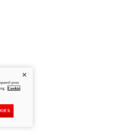
ppareil pour
ting.
Cookie
KIES