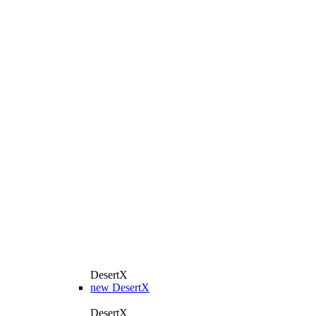
DesertX
new
DesertX
DesertX