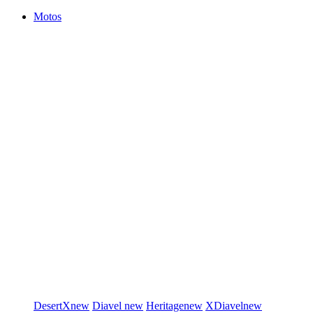
Motos
DesertX
new
Diavel
new
Heritage
new
XDiavel
new