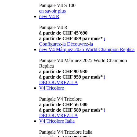
Panigale V4 S 100
en savoir plus
new
V4 R
Panigale V4 R
à partir de CHF 45´690
à partir de CHF 489 par mois*
i
Configurez-la
Découvrez-la
new
V4 Márquez 2025 World Champion Replica
Panigale V4 Márquez 2025 World Champion
Replica
à partir de CHF 90´930
à partir de CHF 959 par mois*
i
DÉCOUVREZ-LA
V4 Tricolore
Panigale V4 Tricolore
à partir de CHF 56´000
à partir de CHF 589 par mois*
i
DÉCOUVREZ-LA
V4 Tricolore Italia
Panigale V4 Tricolore Italia