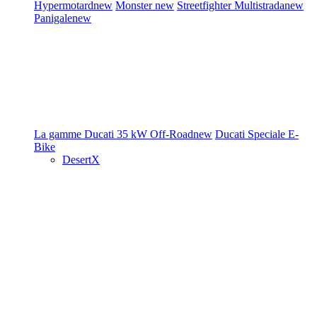
Hypermotard
new
Monster
new
Streetfighter
Multistrada
new
Panigale
new
La gamme Ducati
35 kW
Off-Road
new
Ducati Speciale
E-
Bike
DesertX