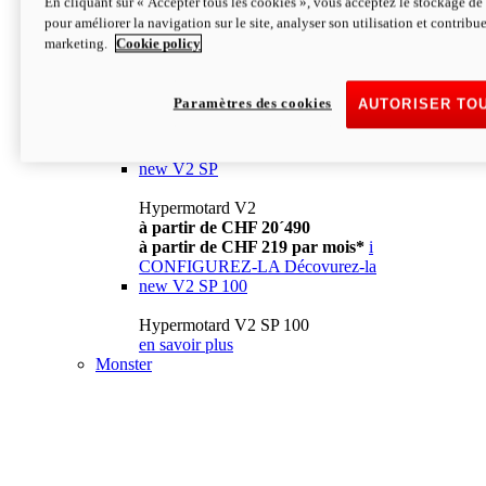
En cliquant sur « Accepter tous les cookies », vous acceptez le stockage de 
à partir de CHF 13´990
i
pour améliorer la navigation sur le site, analyser son utilisation et contribue
CONFIGUREZ-LA
Décovurez-la
marketing.
Cookie policy
new
V2
Hypermotard V2
Paramètres des cookies
AUTORISER TO
à partir de CHF 15´990
à partir de CHF 169 par mois*
i
CONFIGUREZ-LA
Décovurez-la
new
V2 SP
Hypermotard V2
à partir de CHF 20´490
à partir de CHF 219 par mois*
i
CONFIGUREZ-LA
Décovurez-la
new
V2 SP 100
Hypermotard V2 SP 100
en savoir plus
Monster