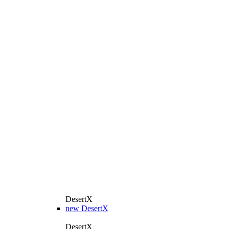
DesertX
new
DesertX
DesertX