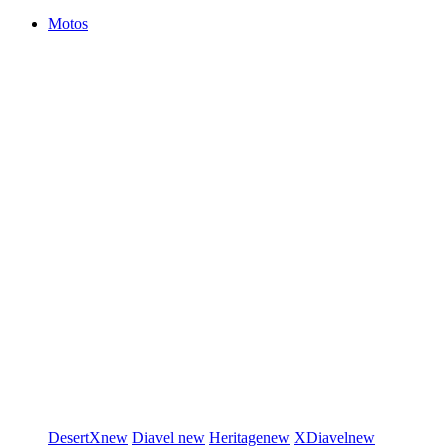
Motos
DesertX
new
Diavel
new
Heritage
new
XDiavel
new