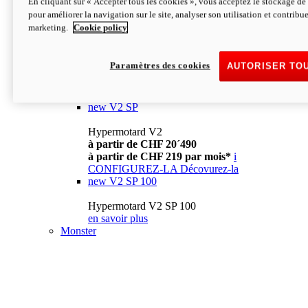
En cliquant sur « Accepter tous les cookies », vous acceptez le stockage de 
à partir de CHF 13´990
i
pour améliorer la navigation sur le site, analyser son utilisation et contribue
CONFIGUREZ-LA
Décovurez-la
marketing.
Cookie policy
new
V2
Hypermotard V2
Paramètres des cookies
AUTORISER TO
à partir de CHF 15´990
à partir de CHF 169 par mois*
i
CONFIGUREZ-LA
Décovurez-la
new
V2 SP
Hypermotard V2
à partir de CHF 20´490
à partir de CHF 219 par mois*
i
CONFIGUREZ-LA
Décovurez-la
new
V2 SP 100
Hypermotard V2 SP 100
en savoir plus
Monster