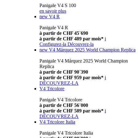
Panigale V4 S 100
en savoir plus
new
V4 R
Panigale V4 R
à partir de CHF 45´690
à partir de CHF 489 par mois*
i
Configurez-la
Découvrez-la
new
V4 Márquez 2025 World Champion Replica
Panigale V4 Márquez 2025 World Champion
Replica
à partir de CHF 90´390
à partir de CHF 959 par mois*
i
DÉCOUVREZ-LA
V4 Tricolore
Panigale V4 Tricolore
à partir de CHF 56´000
à partir de CHF 589 par mois*
i
DÉCOUVREZ-LA
V4 Tricolore Italia
Panigale V4 Tricolore Italia