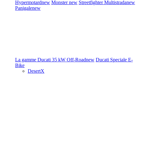
Hypermotard
new
Monster
new
Streetfighter
Multistrada
new
Panigale
new
La gamme Ducati
35 kW
Off-Road
new
Ducati Speciale
E-
Bike
DesertX