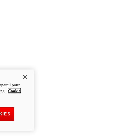
ppareil pour
ting.
Cookie
KIES