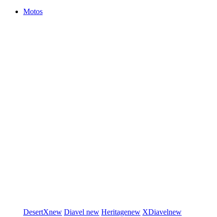
Motos
DesertX
new
Diavel
new
Heritage
new
XDiavel
new