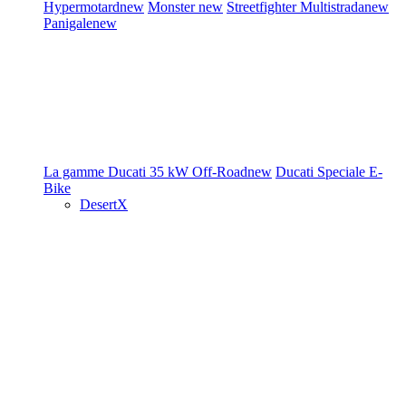
Hypermotard
new
Monster
new
Streetfighter
Multistrada
new
Panigale
new
La gamme Ducati
35 kW
Off-Road
new
Ducati Speciale
E-
Bike
DesertX