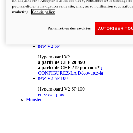
En cliquant sur « Accepter tous les cookies », vous acceptez le stockage de 
à partir de CHF 13´990
i
pour améliorer la navigation sur le site, analyser son utilisation et contribue
CONFIGUREZ-LA
Décovurez-la
marketing.
Cookie policy
new
V2
Hypermotard V2
Paramètres des cookies
AUTORISER TO
à partir de CHF 15´990
à partir de CHF 169 par mois*
i
CONFIGUREZ-LA
Décovurez-la
new
V2 SP
Hypermotard V2
à partir de CHF 20´490
à partir de CHF 219 par mois*
i
CONFIGUREZ-LA
Décovurez-la
new
V2 SP 100
Hypermotard V2 SP 100
en savoir plus
Monster