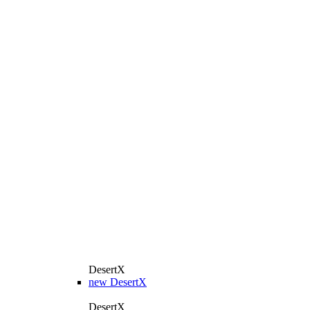
DesertX
new
DesertX
DesertX