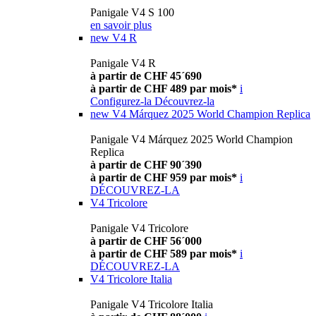
Panigale V4 S 100
en savoir plus
new
V4 R
Panigale V4 R
à partir de CHF 45´690
à partir de CHF 489 par mois*
i
Configurez-la
Découvrez-la
new
V4 Márquez 2025 World Champion Replica
Panigale V4 Márquez 2025 World Champion
Replica
à partir de CHF 90´390
à partir de CHF 959 par mois*
i
DÉCOUVREZ-LA
V4 Tricolore
Panigale V4 Tricolore
à partir de CHF 56´000
à partir de CHF 589 par mois*
i
DÉCOUVREZ-LA
V4 Tricolore Italia
Panigale V4 Tricolore Italia