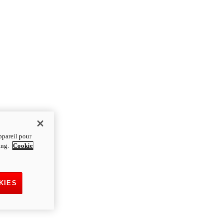
ppareil pour
ting.
Cookie
KIES