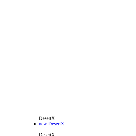
DesertX
new
DesertX
DesertX