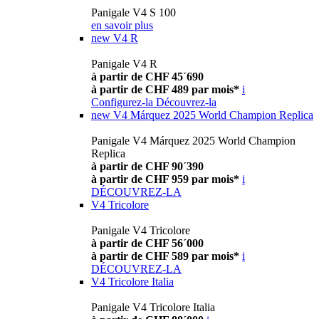
Panigale V4 S 100
en savoir plus
new
V4 R
Panigale V4 R
à partir de CHF 45´690
à partir de CHF 489 par mois*
i
Configurez-la
Découvrez-la
new
V4 Márquez 2025 World Champion Replica
Panigale V4 Márquez 2025 World Champion
Replica
à partir de CHF 90´390
à partir de CHF 959 par mois*
i
DÉCOUVREZ-LA
V4 Tricolore
Panigale V4 Tricolore
à partir de CHF 56´000
à partir de CHF 589 par mois*
i
DÉCOUVREZ-LA
V4 Tricolore Italia
Panigale V4 Tricolore Italia