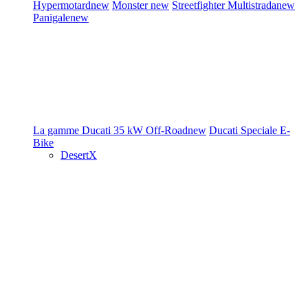
Hypermotard
new
Monster
new
Streetfighter
Multistrada
new
Panigale
new
La gamme Ducati
35 kW
Off-Road
new
Ducati Speciale
E-
Bike
DesertX