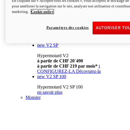
En cliquant sur « Accepter tous les cookies », vous acceptez le stockage de 
à partir de CHF 13´990
i
pour améliorer la navigation sur le site, analyser son utilisation et contribue
CONFIGUREZ-LA
Décovurez-la
marketing.
Cookie policy
new
V2
Hypermotard V2
Paramètres des cookies
AUTORISER TO
à partir de CHF 15´990
à partir de CHF 169 par mois*
i
CONFIGUREZ-LA
Décovurez-la
new
V2 SP
Hypermotard V2
à partir de CHF 20´490
à partir de CHF 219 par mois*
i
CONFIGUREZ-LA
Décovurez-la
new
V2 SP 100
Hypermotard V2 SP 100
en savoir plus
Monster