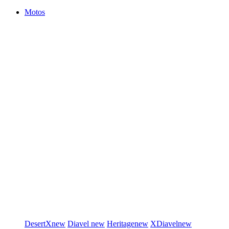
Motos
DesertX
new
Diavel
new
Heritage
new
XDiavel
new