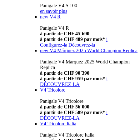
Panigale V4 S 100
en savoir plus
new
V4 R
Panigale V4 R
à partir de CHF 45´690
à partir de CHF 489 par mois*
i
Configurez-la
Découvrez-la
new
V4 Márquez 2025 World Champion Replica
Panigale V4 Márquez 2025 World Champion
Replica
à partir de CHF 90´390
à partir de CHF 959 par mois*
i
DÉCOUVREZ-LA
V4 Tricolore
Panigale V4 Tricolore
à partir de CHF 56´000
à partir de CHF 589 par mois*
i
DÉCOUVREZ-LA
V4 Tricolore Italia
Panigale V4 Tricolore Italia