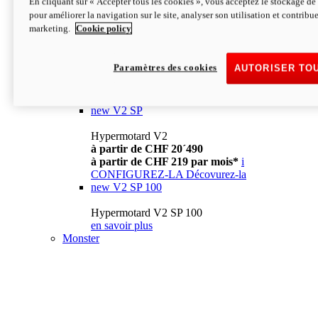
En cliquant sur « Accepter tous les cookies », vous acceptez le stockage de 
à partir de CHF 13´990
i
pour améliorer la navigation sur le site, analyser son utilisation et contribue
CONFIGUREZ-LA
Décovurez-la
marketing.
Cookie policy
new
V2
Hypermotard V2
Paramètres des cookies
AUTORISER TO
à partir de CHF 15´990
à partir de CHF 169 par mois*
i
CONFIGUREZ-LA
Décovurez-la
new
V2 SP
Hypermotard V2
à partir de CHF 20´490
à partir de CHF 219 par mois*
i
CONFIGUREZ-LA
Décovurez-la
new
V2 SP 100
Hypermotard V2 SP 100
en savoir plus
Monster