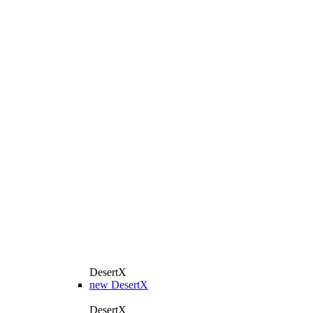
DesertX
new
DesertX
DesertX