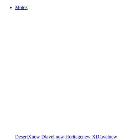
Motos
DesertX
new
Diavel
new
Heritage
new
XDiavel
new