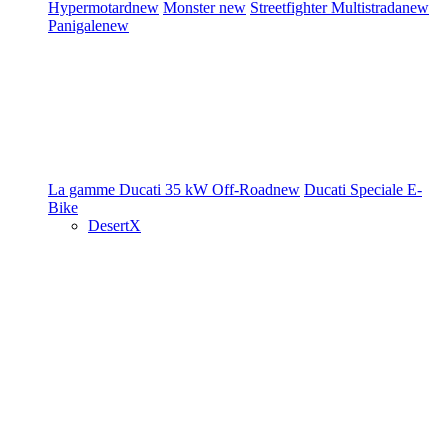
Hypermotard
new
Monster
new
Streetfighter
Multistrada
new
Panigale
new
La gamme Ducati
35 kW
Off-Road
new
Ducati Speciale
E-
Bike
DesertX