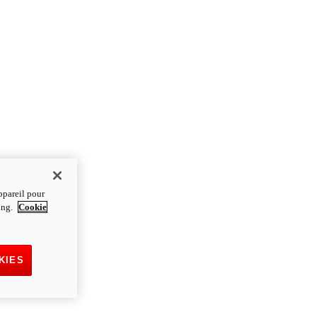
ppareil pour
ting.
Cookie
KIES