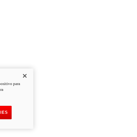
positivo para
ara
IES