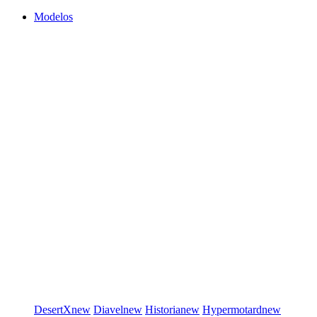
Modelos
DesertX
new
Diavel
new
Historia
new
Hypermotard
new