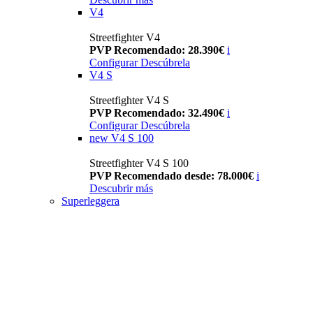
V4
Streetfighter V4
PVP Recomendado: 28.390€
i
Configurar
Descúbrela
V4 S
Streetfighter V4 S
PVP Recomendado: 32.490€
i
Configurar
Descúbrela
new
V4 S 100
Streetfighter V4 S 100
PVP Recomendado desde: 78.000€
i
Descubrir más
Superleggera