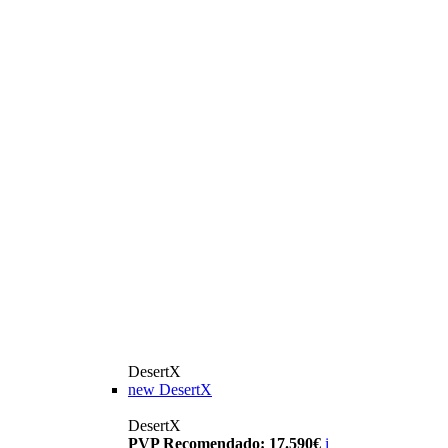
DesertX
new
DesertX
DesertX
PVP Recomendado: 17.590€
i