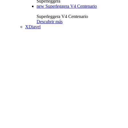
Superleggera
new
Superleggera V4 Centenario
Superleggera V4 Centenario
Descubrir más
XDiavel