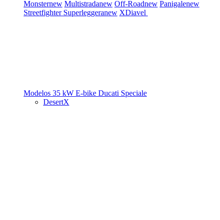
Monster
new
Multistrada
new
Off-Road
new
Panigale
new
Streetfighter
Superleggera
new
XDiavel
Modelos 35 kW
E-bike
Ducati Speciale
DesertX