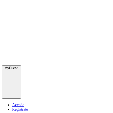
MyDucati
Accede
Regístrate