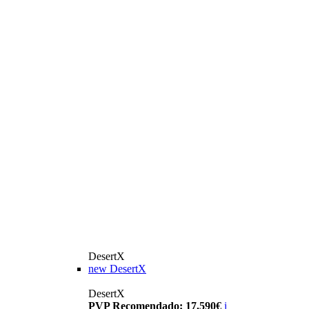
DesertX
new
DesertX
DesertX
PVP Recomendado: 17.590€
i