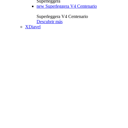
Superleggera
new
Superleggera V4 Centenario
Superleggera V4 Centenario
Descubrir más
XDiavel