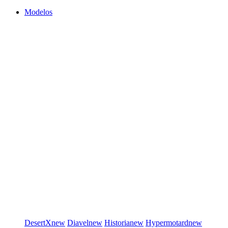
Modelos
DesertX
new
Diavel
new
Historia
new
Hypermotard
new