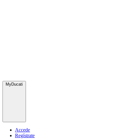
MyDucati
Accede
Regístrate