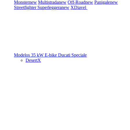
Monster
new
Multistrada
new
Off-Road
new
Panigale
new
Streetfighter
Superleggera
new
XDiavel
Modelos 35 kW
E-bike
Ducati Speciale
DesertX