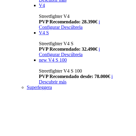
V4
Streetfighter V4
PVP Recomendado: 28.390€
i
Configurar
Descúbrela
V4 S
Streetfighter V4 S
PVP Recomendado: 32.490€
i
Configurar
Descúbrela
new
V4 S 100
Streetfighter V4 S 100
PVP Recomendado desde: 78.000€
i
Descubrir más
Superleggera