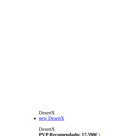
DesertX
new
DesertX
DesertX
PVP Recomendado: 17.590€
i