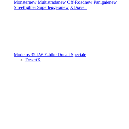
Monster
new
Multistrada
new
Off-Road
new
Panigale
new
Streetfighter
Superleggera
new
XDiavel
Modelos 35 kW
E-bike
Ducati Speciale
DesertX