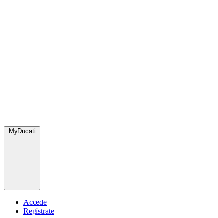
MyDucati
Accede
Regístrate