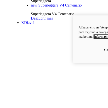
Superleggera
new
Superleggera V4 Centenario
Superleggera V4 Centenario
Descubrir más
XDiavel
Al hacer clic en “Acep
para mejorar la navega
marketing.
Informació
Co