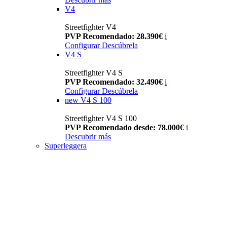
V4
Streetfighter V4
PVP Recomendado: 28.390€
i
Configurar
Descúbrela
V4 S
Streetfighter V4 S
PVP Recomendado: 32.490€
i
Configurar
Descúbrela
new
V4 S 100
Streetfighter V4 S 100
PVP Recomendado desde: 78.000€
i
Descubrir más
Superleggera