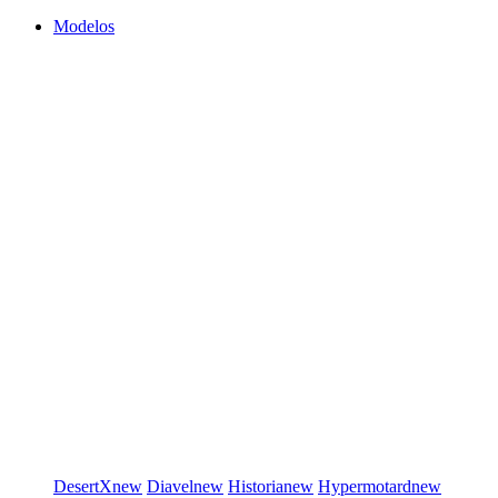
Modelos
DesertX
new
Diavel
new
Historia
new
Hypermotard
new