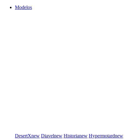
Modelos
DesertX
new
Diavel
new
Historia
new
Hypermotard
new