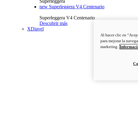
Superleggera
new
Superleggera V4 Centenario
Superleggera V4 Centenario
Descubrir más
XDiavel
Al hacer clic en “Acep
para mejorar la navega
marketing.
Informació
Co