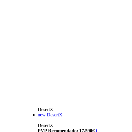
DesertX
new
DesertX
DesertX
PVP Recomendado: 17.590€
i