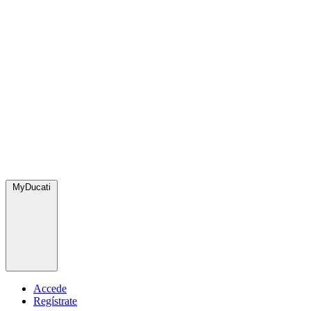
MyDucati
Accede
Regístrate