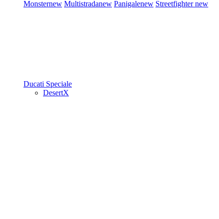
Monster
new
Multistrada
new
Panigale
new
Streetfighter
new
Ducati Speciale
DesertX