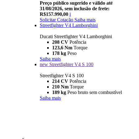
Preço público sugerido e válido até
31/08/2026, sem inclusão de frete:
R$157.990,00
i
Solicitar Cotação
Saiba mais
Streetfighter V4 Lamborghini
Ducati Streetfighter V4 Lamborghini
208 CV
Potência
123,6 Nm
Torque
178 kg
Peso
Saiba mais
new
Streetfighter V4 S 100
Streetfighter V4 S 100
214 CV
Potência
210 Nm
Torque
189 kg
Peso bruto sem combustível
Saiba mais