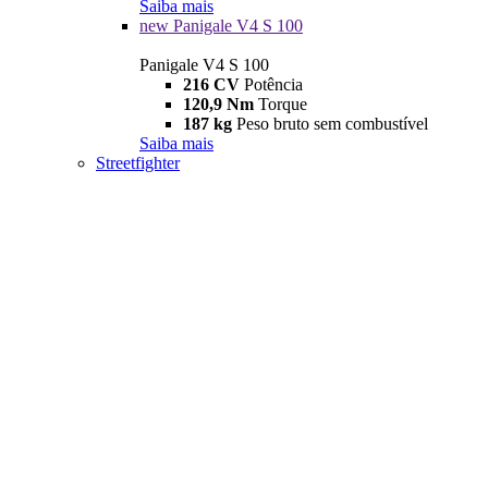
Saiba mais
new
Panigale V4 S 100
Panigale V4 S 100
216 CV
Potência
120,9 Nm
Torque
187 kg
Peso bruto sem combustível
Saiba mais
Streetfighter