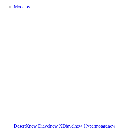
Modelos
DesertX
new
Diavel
new
XDiavel
new
Hypermotard
new