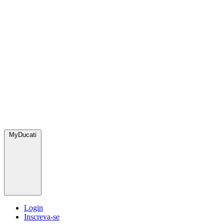
MyDucati
Login
Inscreva-se