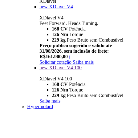
XDiavel
new
XDiavel V4
XDiavel V4
Feet Forward. Heads Turning.
168 CV
Potência
126 Nm
Torque
229 kg
Peso Bruto sem Combustível
Preço público sugerido e válido até
31/08/2026, sem inclusão de frete:
R$161.900,00
i
Solicitar cotação
Saiba mais
new
XDiavel V4 100
XDiavel V4 100
168 CV
Potência
126 Nm
Torque
229 kg
Peso Bruto sem Combustível
Saiba mais
Hypermotard