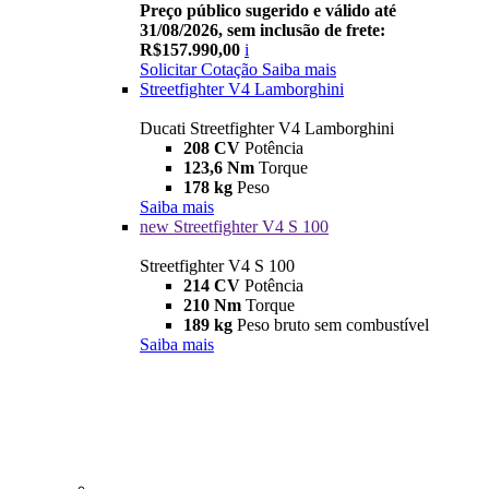
Preço público sugerido e válido até
31/08/2026, sem inclusão de frete:
R$157.990,00
i
Solicitar Cotação
Saiba mais
Streetfighter V4 Lamborghini
Ducati Streetfighter V4 Lamborghini
208 CV
Potência
123,6 Nm
Torque
178 kg
Peso
Saiba mais
new
Streetfighter V4 S 100
Streetfighter V4 S 100
214 CV
Potência
210 Nm
Torque
189 kg
Peso bruto sem combustível
Saiba mais