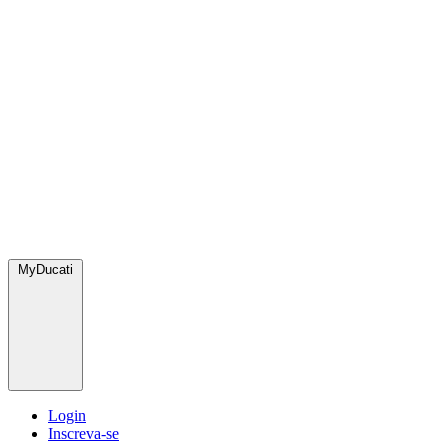
MyDucati
Login
Inscreva-se