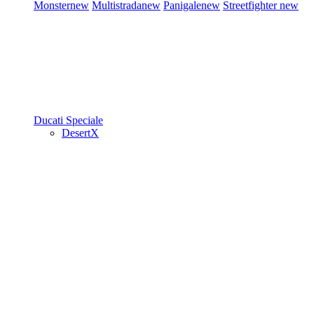
Monster
new
Multistrada
new
Panigale
new
Streetfighter
new
Ducati Speciale
DesertX