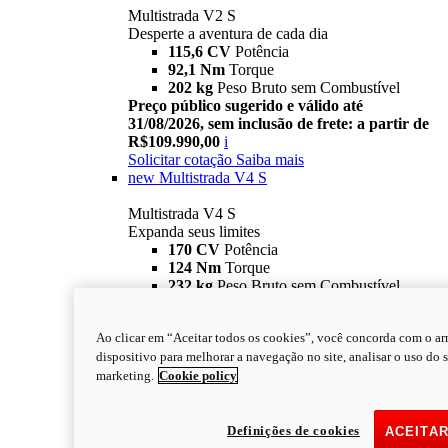
Multistrada V2 S
Desperte a aventura de cada dia
115,6 CV
Potência
92,1 Nm
Torque
202 kg
Peso Bruto sem Combustível
Preço público sugerido e válido até
31/08/2026, sem inclusão de frete: a partir de
R$109.990,00
i
Solicitar cotação
Saiba mais
new
Multistrada V4 S
Multistrada V4 S
Expanda seus limites
170 CV
Potência
124 Nm
Torque
232 kg
Peso Bruto sem Combustível
Preço público sugerido e válido até
31/08/2026, sem inclusão de frete: a partir de
Ao clicar em “Aceitar todos os cookies”, você concorda com o 
R$149.990,00
i
dispositivo para melhorar a navegação no site, analisar o uso do s
Solicitar cotação
Saiba mais
V4 Rally Adventure
marketing.
Cookie policy
Multistrada V4 Rally Adventure
Desbloqueie a terra
Definições de cookies
ACEITA
170 CV
POTÊNCIA