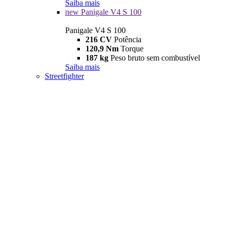
Saiba mais
new
Panigale V4 S 100
Panigale V4 S 100
216 CV
Potência
120,9 Nm
Torque
187 kg
Peso bruto sem combustível
Saiba mais
Streetfighter