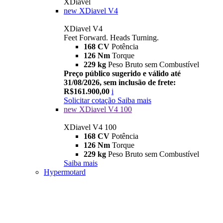
XDiavel
new
XDiavel V4
XDiavel V4
Feet Forward. Heads Turning.
168 CV
Potência
126 Nm
Torque
229 kg
Peso Bruto sem Combustível
Preço público sugerido e válido até
31/08/2026, sem inclusão de frete:
R$161.900,00
i
Solicitar cotação
Saiba mais
new
XDiavel V4 100
XDiavel V4 100
168 CV
Potência
126 Nm
Torque
229 kg
Peso Bruto sem Combustível
Saiba mais
Hypermotard