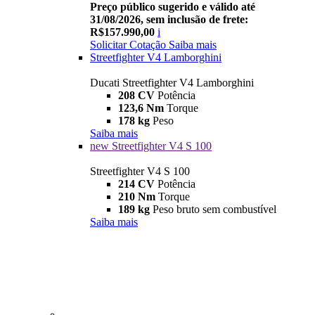
Preço público sugerido e válido até
31/08/2026, sem inclusão de frete:
R$157.990,00
i
Solicitar Cotação
Saiba mais
Streetfighter V4 Lamborghini
Ducati Streetfighter V4 Lamborghini
208 CV
Potência
123,6 Nm
Torque
178 kg
Peso
Saiba mais
new
Streetfighter V4 S 100
Streetfighter V4 S 100
214 CV
Potência
210 Nm
Torque
189 kg
Peso bruto sem combustível
Saiba mais