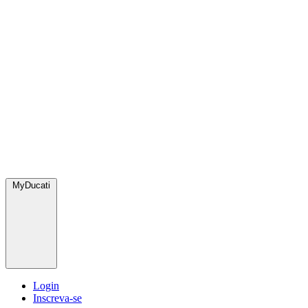
MyDucati
Login
Inscreva-se