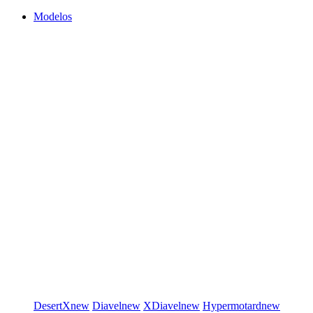
Modelos
DesertX
new
Diavel
new
XDiavel
new
Hypermotard
new