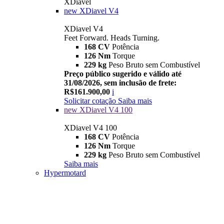
XDiavel
new
XDiavel V4
XDiavel V4
Feet Forward. Heads Turning.
168 CV
Potência
126 Nm
Torque
229 kg
Peso Bruto sem Combustível
Preço público sugerido e válido até
31/08/2026, sem inclusão de frete:
R$161.900,00
i
Solicitar cotação
Saiba mais
new
XDiavel V4 100
XDiavel V4 100
168 CV
Potência
126 Nm
Torque
229 kg
Peso Bruto sem Combustível
Saiba mais
Hypermotard