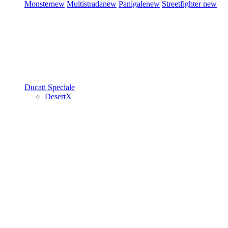
Monster
new
Multistrada
new
Panigale
new
Streetfighter
new
Ducati Speciale
DesertX