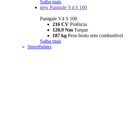
Saiba mais
new
Panigale V4 S 100
Panigale V4 S 100
216 CV
Potência
120,9 Nm
Torque
187 kg
Peso bruto sem combustível
Saiba mais
Streetfighter