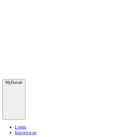
MyDucati
Login
Inscreva-se