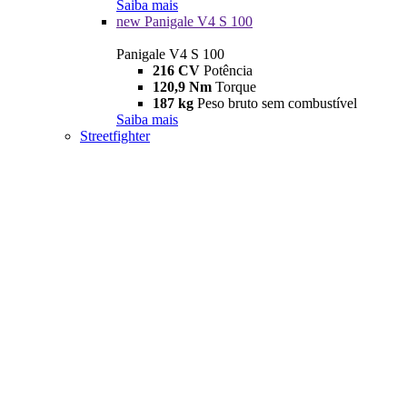
Saiba mais
new
Panigale V4 S 100
Panigale V4 S 100
216 CV
Potência
120,9 Nm
Torque
187 kg
Peso bruto sem combustível
Saiba mais
Streetfighter