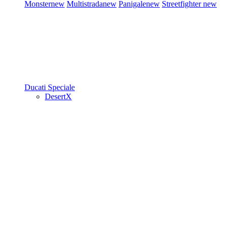
Monster
new
Multistrada
new
Panigale
new
Streetfighter
new
Ducati Speciale
DesertX