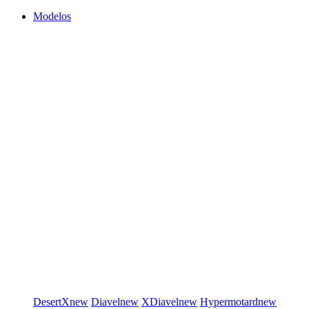
Modelos
DesertX
new
Diavel
new
XDiavel
new
Hypermotard
new