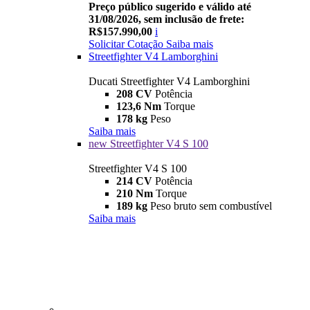
Preço público sugerido e válido até
31/08/2026, sem inclusão de frete:
R$157.990,00
i
Solicitar Cotação
Saiba mais
Streetfighter V4 Lamborghini
Ducati Streetfighter V4 Lamborghini
208 CV
Potência
123,6 Nm
Torque
178 kg
Peso
Saiba mais
new
Streetfighter V4 S 100
Streetfighter V4 S 100
214 CV
Potência
210 Nm
Torque
189 kg
Peso bruto sem combustível
Saiba mais