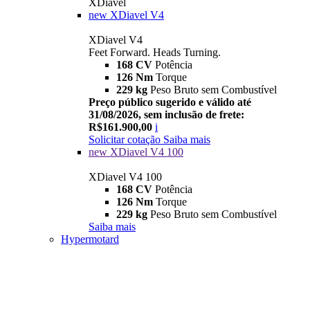
XDiavel
new
XDiavel V4
XDiavel V4
Feet Forward. Heads Turning.
168 CV
Potência
126 Nm
Torque
229 kg
Peso Bruto sem Combustível
Preço público sugerido e válido até
31/08/2026, sem inclusão de frete:
R$161.900,00
i
Solicitar cotação
Saiba mais
new
XDiavel V4 100
XDiavel V4 100
168 CV
Potência
126 Nm
Torque
229 kg
Peso Bruto sem Combustível
Saiba mais
Hypermotard