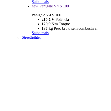
Saiba mais
new
Panigale V4 S 100
Panigale V4 S 100
216 CV
Potência
120,9 Nm
Torque
187 kg
Peso bruto sem combustível
Saiba mais
Streetfighter