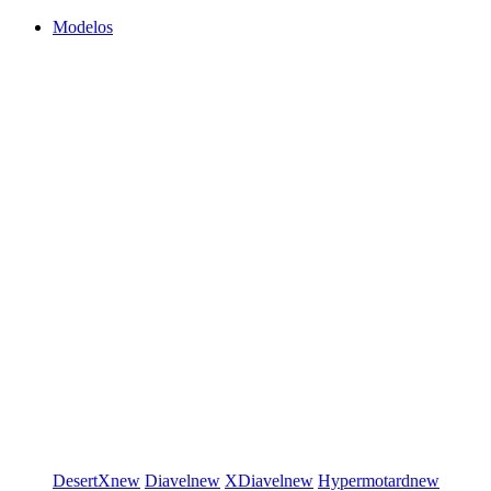
Modelos
DesertX
new
Diavel
new
XDiavel
new
Hypermotard
new