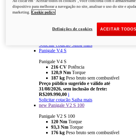
Ao clicar em “Aceitar todos os cookies”, você concorda com o armazename
dispositivo para melhorar a navegação no site, analisar o uso do site e ajud
Panigale V4
marketing.
Cookie policy
216 CV
Potência
120,9 Nm
Torque
191 kg
Peso bruto sem combustível
Preço público sugerido e válido até
Definições de cookies
ACEITAR TODO
31/08/2026, sem inclusão de frete:
R$169.990,00
i
Solicitar cotação
Saiba mais
Panigale V4 S
Panigale V4 S
216 CV
Potência
120,9 Nm
Torque
187 kg
Peso bruto sem combustível
Preço público sugerido e válido até
31/08/2026, sem inclusão de frete:
R$209.990,00
i
Solicitar cotação
Saiba mais
new
Panigale V2 S 100
Panigale V2 S 100
120 Nm
Torque
93,3 Nm
Torque
176 kg
Peso bruto sem combustível