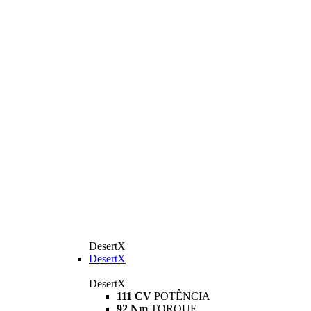
DesertX
DesertX
DesertX
111 CV
POTÊNCIA
92 Nm
TORQUE