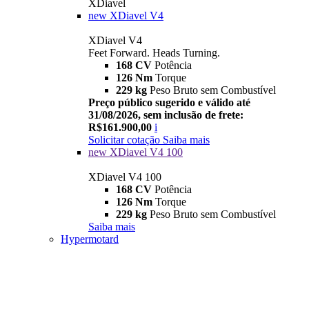
XDiavel
new
XDiavel V4
XDiavel V4
Feet Forward. Heads Turning.
168 CV
Potência
126 Nm
Torque
229 kg
Peso Bruto sem Combustível
Preço público sugerido e válido até
31/08/2026, sem inclusão de frete:
R$161.900,00
i
Solicitar cotação
Saiba mais
new
XDiavel V4 100
XDiavel V4 100
168 CV
Potência
126 Nm
Torque
229 kg
Peso Bruto sem Combustível
Saiba mais
Hypermotard