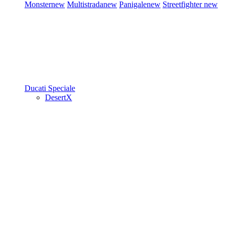
Monster
new
Multistrada
new
Panigale
new
Streetfighter
new
Ducati Speciale
DesertX