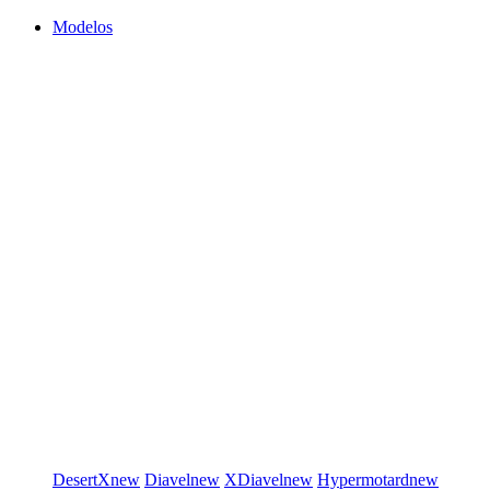
Modelos
DesertX
new
Diavel
new
XDiavel
new
Hypermotard
new