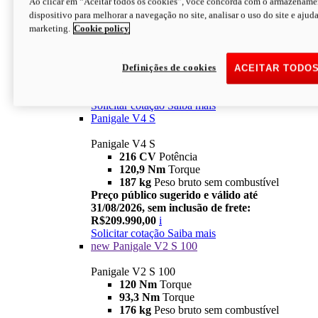
Ao clicar em “Aceitar todos os cookies”, você concorda com o armazename
dispositivo para melhorar a navegação no site, analisar o uso do site e ajud
Panigale V4
marketing.
Cookie policy
216 CV
Potência
120,9 Nm
Torque
191 kg
Peso bruto sem combustível
Preço público sugerido e válido até
Definições de cookies
ACEITAR TODO
31/08/2026, sem inclusão de frete:
R$169.990,00
i
Solicitar cotação
Saiba mais
Panigale V4 S
Panigale V4 S
216 CV
Potência
120,9 Nm
Torque
187 kg
Peso bruto sem combustível
Preço público sugerido e válido até
31/08/2026, sem inclusão de frete:
R$209.990,00
i
Solicitar cotação
Saiba mais
new
Panigale V2 S 100
Panigale V2 S 100
120 Nm
Torque
93,3 Nm
Torque
176 kg
Peso bruto sem combustível