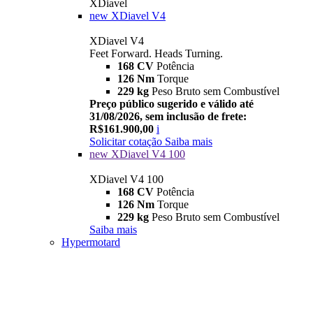
XDiavel
new
XDiavel V4
XDiavel V4
Feet Forward. Heads Turning.
168 CV
Potência
126 Nm
Torque
229 kg
Peso Bruto sem Combustível
Preço público sugerido e válido até
31/08/2026, sem inclusão de frete:
R$161.900,00
i
Solicitar cotação
Saiba mais
new
XDiavel V4 100
XDiavel V4 100
168 CV
Potência
126 Nm
Torque
229 kg
Peso Bruto sem Combustível
Saiba mais
Hypermotard