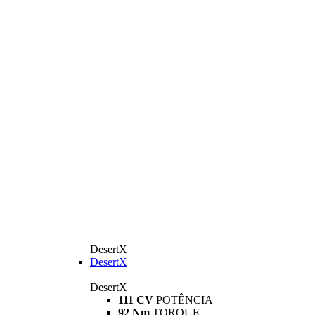
DesertX
DesertX
DesertX
111 CV
POTÊNCIA
92 Nm
TORQUE