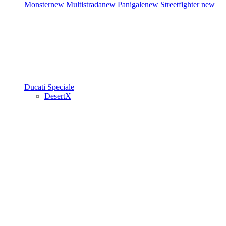
Monster
new
Multistrada
new
Panigale
new
Streetfighter
new
Ducati Speciale
DesertX