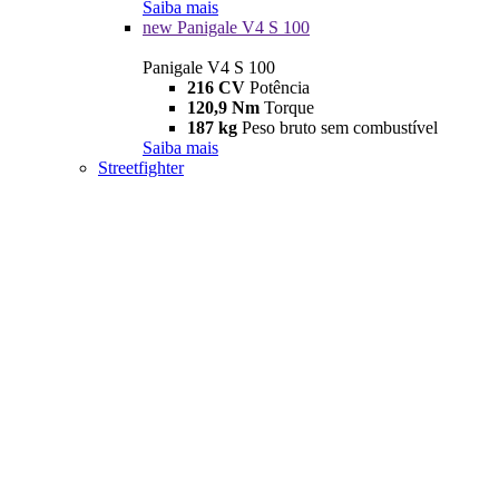
Saiba mais
new
Panigale V4 S 100
Panigale V4 S 100
216 CV
Potência
120,9 Nm
Torque
187 kg
Peso bruto sem combustível
Saiba mais
Streetfighter