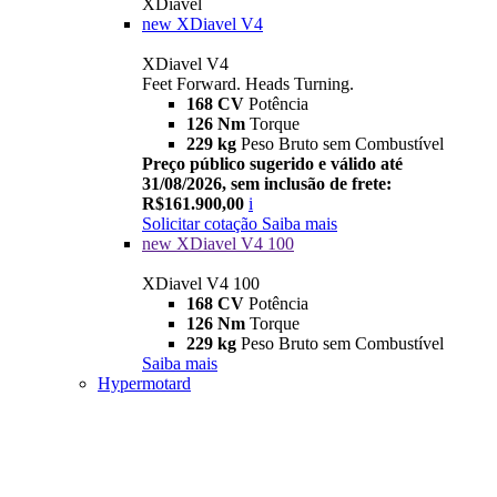
XDiavel
new
XDiavel V4
XDiavel V4
Feet Forward. Heads Turning.
168 CV
Potência
126 Nm
Torque
229 kg
Peso Bruto sem Combustível
Preço público sugerido e válido até
31/08/2026, sem inclusão de frete:
R$161.900,00
i
Solicitar cotação
Saiba mais
new
XDiavel V4 100
XDiavel V4 100
168 CV
Potência
126 Nm
Torque
229 kg
Peso Bruto sem Combustível
Saiba mais
Hypermotard