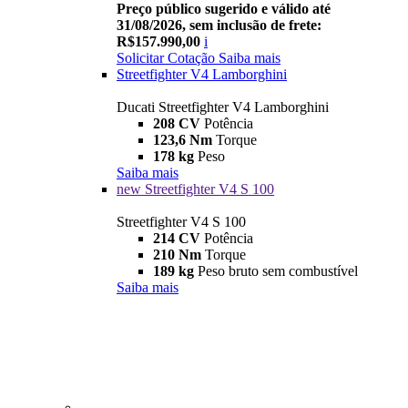
Preço público sugerido e válido até
31/08/2026, sem inclusão de frete:
R$157.990,00
i
Solicitar Cotação
Saiba mais
Streetfighter V4 Lamborghini
Ducati Streetfighter V4 Lamborghini
208 CV
Potência
123,6 Nm
Torque
178 kg
Peso
Saiba mais
new
Streetfighter V4 S 100
Streetfighter V4 S 100
214 CV
Potência
210 Nm
Torque
189 kg
Peso bruto sem combustível
Saiba mais