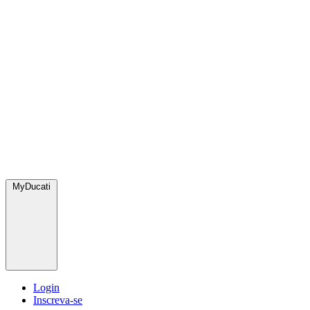
MyDucati
Login
Inscreva-se