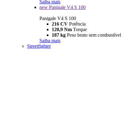
Saiba mais
new
Panigale V4 S 100
Panigale V4 S 100
216 CV
Potência
120,9 Nm
Torque
187 kg
Peso bruto sem combustível
Saiba mais
Streetfighter