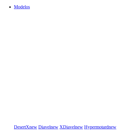
Modelos
DesertX
new
Diavel
new
XDiavel
new
Hypermotard
new