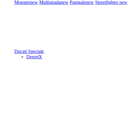
Monster
new
Multistrada
new
Panigale
new
Streetfighter
new
Ducati Speciale
DesertX