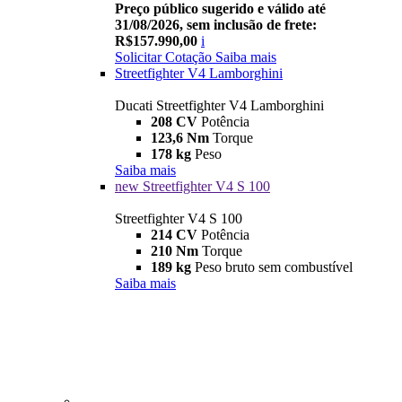
Preço público sugerido e válido até
31/08/2026, sem inclusão de frete:
R$157.990,00
i
Solicitar Cotação
Saiba mais
Streetfighter V4 Lamborghini
Ducati Streetfighter V4 Lamborghini
208 CV
Potência
123,6 Nm
Torque
178 kg
Peso
Saiba mais
new
Streetfighter V4 S 100
Streetfighter V4 S 100
214 CV
Potência
210 Nm
Torque
189 kg
Peso bruto sem combustível
Saiba mais