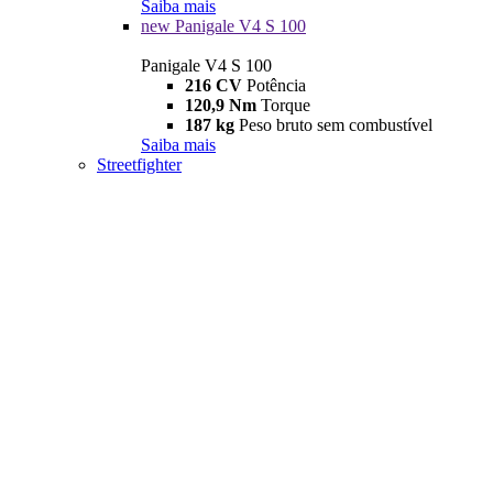
Saiba mais
new
Panigale V4 S 100
Panigale V4 S 100
216 CV
Potência
120,9 Nm
Torque
187 kg
Peso bruto sem combustível
Saiba mais
Streetfighter