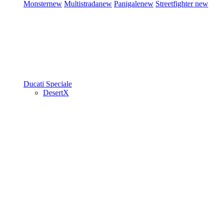
Monster
new
Multistrada
new
Panigale
new
Streetfighter
new
Ducati Speciale
DesertX