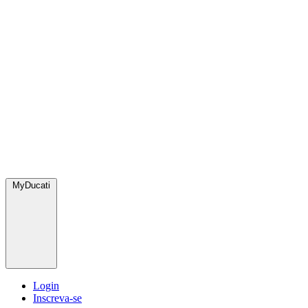
MyDucati
Login
Inscreva-se