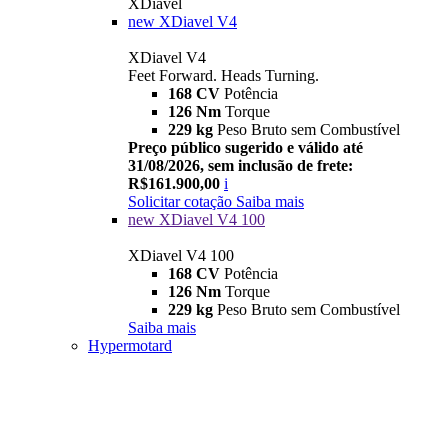
XDiavel
new
XDiavel V4
XDiavel V4
Feet Forward. Heads Turning.
168 CV
Potência
126 Nm
Torque
229 kg
Peso Bruto sem Combustível
Preço público sugerido e válido até
31/08/2026, sem inclusão de frete:
R$161.900,00
i
Solicitar cotação
Saiba mais
new
XDiavel V4 100
XDiavel V4 100
168 CV
Potência
126 Nm
Torque
229 kg
Peso Bruto sem Combustível
Saiba mais
Hypermotard