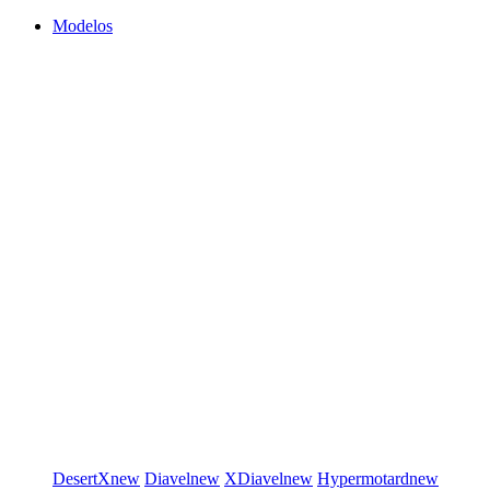
Modelos
DesertX
new
Diavel
new
XDiavel
new
Hypermotard
new