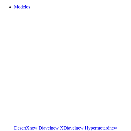
Modelos
DesertX
new
Diavel
new
XDiavel
new
Hypermotard
new