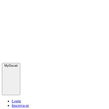
MyDucati
Login
Inscreva-se