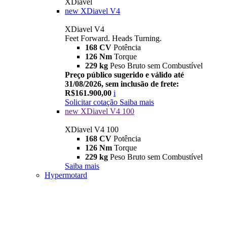
XDiavel
new
XDiavel V4
XDiavel V4
Feet Forward. Heads Turning.
168 CV
Potência
126 Nm
Torque
229 kg
Peso Bruto sem Combustível
Preço público sugerido e válido até
31/08/2026, sem inclusão de frete:
R$161.900,00
i
Solicitar cotação
Saiba mais
new
XDiavel V4 100
XDiavel V4 100
168 CV
Potência
126 Nm
Torque
229 kg
Peso Bruto sem Combustível
Saiba mais
Hypermotard