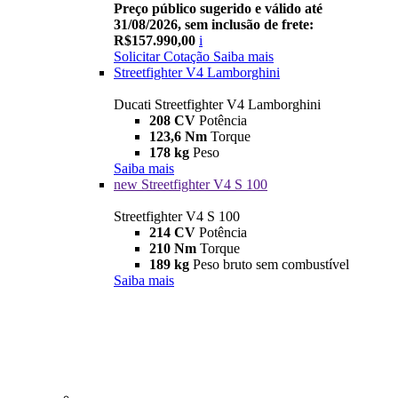
Preço público sugerido e válido até
31/08/2026, sem inclusão de frete:
R$157.990,00
i
Solicitar Cotação
Saiba mais
Streetfighter V4 Lamborghini
Ducati Streetfighter V4 Lamborghini
208 CV
Potência
123,6 Nm
Torque
178 kg
Peso
Saiba mais
new
Streetfighter V4 S 100
Streetfighter V4 S 100
214 CV
Potência
210 Nm
Torque
189 kg
Peso bruto sem combustível
Saiba mais