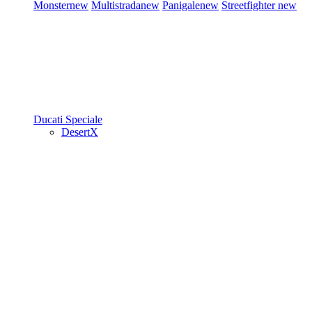
Monster
new
Multistrada
new
Panigale
new
Streetfighter
new
Ducati Speciale
DesertX