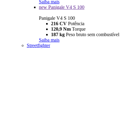
Saiba mais
new
Panigale V4 S 100
Panigale V4 S 100
216 CV
Potência
120,9 Nm
Torque
187 kg
Peso bruto sem combustível
Saiba mais
Streetfighter