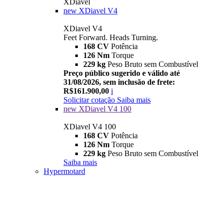
XDiavel
new
XDiavel V4
XDiavel V4
Feet Forward. Heads Turning.
168 CV
Potência
126 Nm
Torque
229 kg
Peso Bruto sem Combustível
Preço público sugerido e válido até
31/08/2026, sem inclusão de frete:
R$161.900,00
i
Solicitar cotação
Saiba mais
new
XDiavel V4 100
XDiavel V4 100
168 CV
Potência
126 Nm
Torque
229 kg
Peso Bruto sem Combustível
Saiba mais
Hypermotard