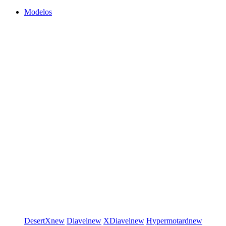
Modelos
DesertX
new
Diavel
new
XDiavel
new
Hypermotard
new