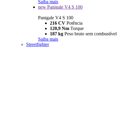
Saiba mais
new
Panigale V4 S 100
Panigale V4 S 100
216 CV
Potência
120,9 Nm
Torque
187 kg
Peso bruto sem combustível
Saiba mais
Streetfighter