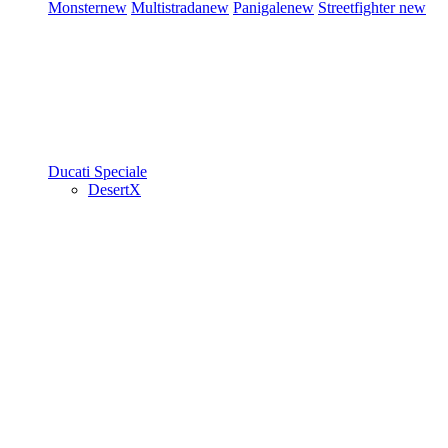
Monster
new
Multistrada
new
Panigale
new
Streetfighter
new
Ducati Speciale
DesertX