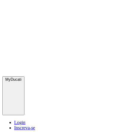
MyDucati
Login
Inscreva-se