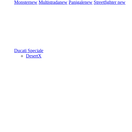
Monster
new
Multistrada
new
Panigale
new
Streetfighter
new
Ducati Speciale
DesertX