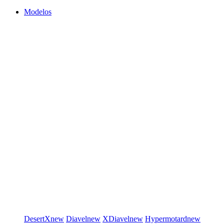
Modelos
DesertX
new
Diavel
new
XDiavel
new
Hypermotard
new