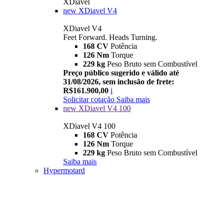
XDiavel
new
XDiavel V4
XDiavel V4
Feet Forward. Heads Turning.
168 CV
Potência
126 Nm
Torque
229 kg
Peso Bruto sem Combustível
Preço público sugerido e válido até
31/08/2026, sem inclusão de frete:
R$161.900,00
i
Solicitar cotação
Saiba mais
new
XDiavel V4 100
XDiavel V4 100
168 CV
Potência
126 Nm
Torque
229 kg
Peso Bruto sem Combustível
Saiba mais
Hypermotard