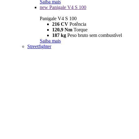
Saiba mais
new
Panigale V4 S 100
Panigale V4 S 100
216 CV
Potência
120,9 Nm
Torque
187 kg
Peso bruto sem combustível
Saiba mais
Streetfighter