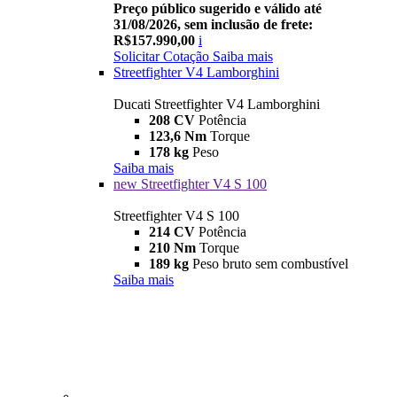
Preço público sugerido e válido até
31/08/2026, sem inclusão de frete:
R$157.990,00
i
Solicitar Cotação
Saiba mais
Streetfighter V4 Lamborghini
Ducati Streetfighter V4 Lamborghini
208 CV
Potência
123,6 Nm
Torque
178 kg
Peso
Saiba mais
new
Streetfighter V4 S 100
Streetfighter V4 S 100
214 CV
Potência
210 Nm
Torque
189 kg
Peso bruto sem combustível
Saiba mais