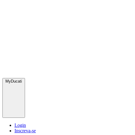
MyDucati
Login
Inscreva-se