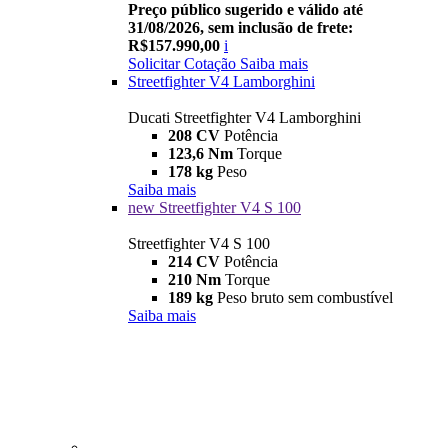
Preço público sugerido e válido até
31/08/2026, sem inclusão de frete:
R$157.990,00
i
Solicitar Cotação
Saiba mais
Streetfighter V4 Lamborghini
Ducati Streetfighter V4 Lamborghini
208 CV
Potência
123,6 Nm
Torque
178 kg
Peso
Saiba mais
new
Streetfighter V4 S 100
Streetfighter V4 S 100
214 CV
Potência
210 Nm
Torque
189 kg
Peso bruto sem combustível
Saiba mais