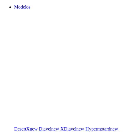
Modelos
DesertX
new
Diavel
new
XDiavel
new
Hypermotard
new