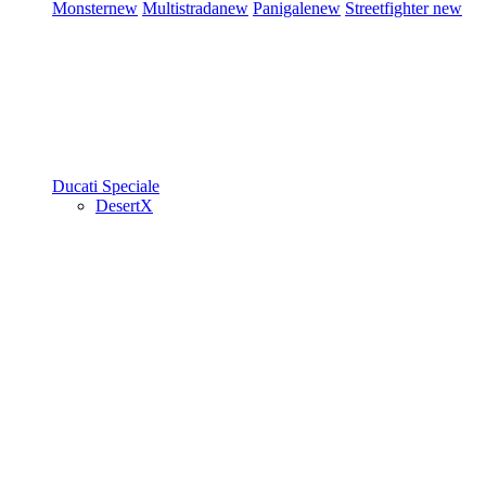
Monster
new
Multistrada
new
Panigale
new
Streetfighter
new
Ducati Speciale
DesertX