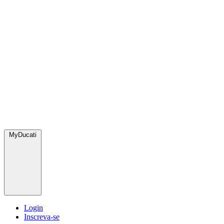
MyDucati
Login
Inscreva-se