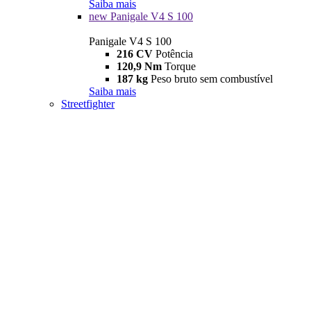
Saiba mais
new
Panigale V4 S 100
Panigale V4 S 100
216 CV
Potência
120,9 Nm
Torque
187 kg
Peso bruto sem combustível
Saiba mais
Streetfighter