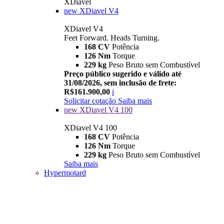
XDiavel
new
XDiavel V4
XDiavel V4
Feet Forward. Heads Turning.
168 CV
Potência
126 Nm
Torque
229 kg
Peso Bruto sem Combustível
Preço público sugerido e válido até
31/08/2026, sem inclusão de frete:
R$161.900,00
i
Solicitar cotação
Saiba mais
new
XDiavel V4 100
XDiavel V4 100
168 CV
Potência
126 Nm
Torque
229 kg
Peso Bruto sem Combustível
Saiba mais
Hypermotard