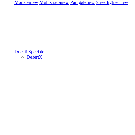
Monster
new
Multistrada
new
Panigale
new
Streetfighter
new
Ducati Speciale
DesertX