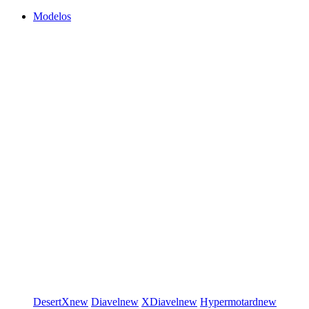
Modelos
DesertX
new
Diavel
new
XDiavel
new
Hypermotard
new