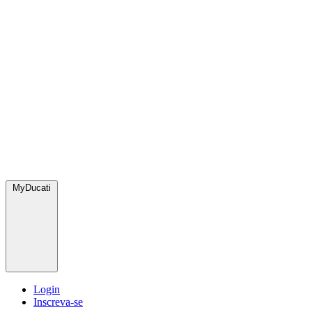
MyDucati
Login
Inscreva-se