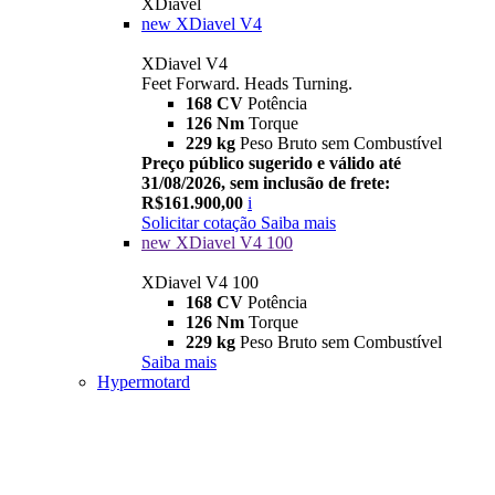
XDiavel
new
XDiavel V4
XDiavel V4
Feet Forward. Heads Turning.
168 CV
Potência
126 Nm
Torque
229 kg
Peso Bruto sem Combustível
Preço público sugerido e válido até
31/08/2026, sem inclusão de frete:
R$161.900,00
i
Solicitar cotação
Saiba mais
new
XDiavel V4 100
XDiavel V4 100
168 CV
Potência
126 Nm
Torque
229 kg
Peso Bruto sem Combustível
Saiba mais
Hypermotard