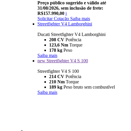
Preço público sugerido e válido até
31/08/2026, sem inclusão de frete:
R$157.990,00
i
Solicitar Cotação
Saiba mais
Streetfighter V4 Lamborghini
Ducati Streetfighter V4 Lamborghini
208 CV
Potência
123,6 Nm
Torque
178 kg
Peso
Saiba mais
new
Streetfighter V4 S 100
Streetfighter V4 S 100
214 CV
Potência
210 Nm
Torque
189 kg
Peso bruto sem combustível
Saiba mais