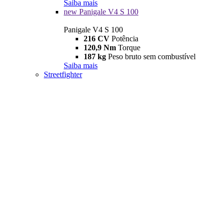
Saiba mais
new
Panigale V4 S 100
Panigale V4 S 100
216 CV
Potência
120,9 Nm
Torque
187 kg
Peso bruto sem combustível
Saiba mais
Streetfighter