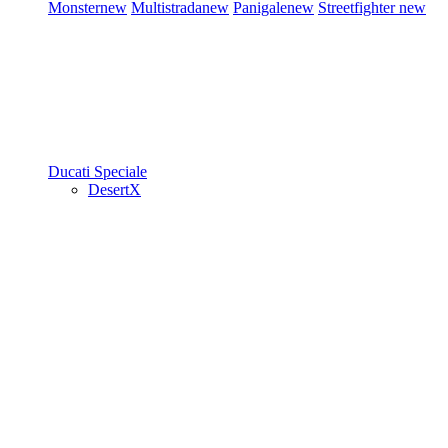
Monster
new
Multistrada
new
Panigale
new
Streetfighter
new
Ducati Speciale
DesertX