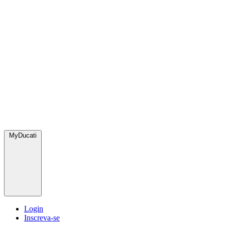
MyDucati
Login
Inscreva-se