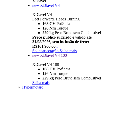
XDiavel
new
XDiavel V4
XDiavel V4
Feet Forward. Heads Turning.
168 CV
Potência
126 Nm
Torque
229 kg
Peso Bruto sem Combustível
Preço público sugerido e válido até
31/08/2026, sem inclusão de frete:
R$161.900,00
i
Solicitar cotação
Saiba mais
new
XDiavel V4 100
XDiavel V4 100
168 CV
Potência
126 Nm
Torque
229 kg
Peso Bruto sem Combustível
Saiba mais
Hypermotard