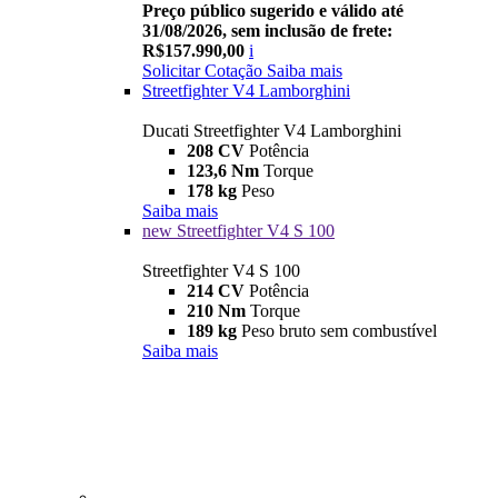
Preço público sugerido e válido até
31/08/2026, sem inclusão de frete:
R$157.990,00
i
Solicitar Cotação
Saiba mais
Streetfighter V4 Lamborghini
Ducati Streetfighter V4 Lamborghini
208 CV
Potência
123,6 Nm
Torque
178 kg
Peso
Saiba mais
new
Streetfighter V4 S 100
Streetfighter V4 S 100
214 CV
Potência
210 Nm
Torque
189 kg
Peso bruto sem combustível
Saiba mais