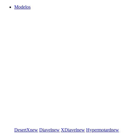
Modelos
DesertX
new
Diavel
new
XDiavel
new
Hypermotard
new