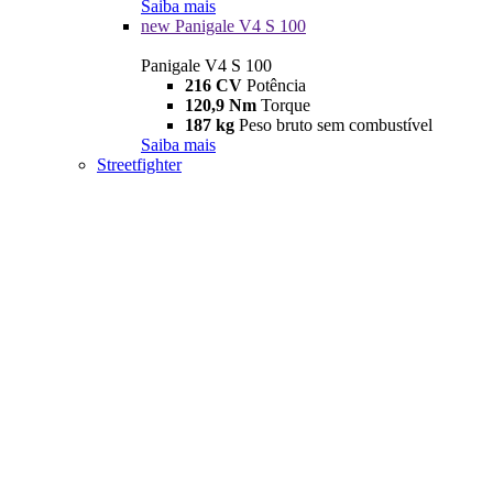
Saiba mais
new
Panigale V4 S 100
Panigale V4 S 100
216 CV
Potência
120,9 Nm
Torque
187 kg
Peso bruto sem combustível
Saiba mais
Streetfighter